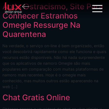
Após Ostracismo, Site Para
Conhecer Estranhos
Omegle Ressurge Na
Quarentena
Na verdade, o serviço on-line é bem organizado, então
você descobrirá rapidamente como ele funciona e quais
recursos estão disponíveis. Não há nada surpreendente
que os aplicativos de namoro Omegle são mais
populares em comparação com muitas plataformas de
namoro mais recentes. Hoje é o omegle mais
conhecido, mas muitos outros estão aparecendo na
web […]
Chat Gratis Online