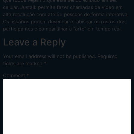
celular. Justalk permite fazer chamadas de vídeo em
alta resolução com até 50 pessoas de forma interativa.
Os usuários podem desenhar e rabiscar os rostos dos
participantes e compartilhar a “arte” em tempo real.
Leave a Reply
Your email address will not be published.
Required
fields are marked
*
Comment
*