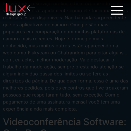
Na verdade, o serviço on-line é bem organizado, então
você descobrirá rapidamente como ele funciona e quais
recursos estão disponíveis. Não há nada surpreendente
que os aplicativos de namoro Omegle são mais
populares em comparação com muitas plataformas de
namoro mais recentes. Hoje é o omegle mais
conhecido, mas muitos outros estão aparecendo na
web como Flukycam ou Chatrandom para citar alguns…
com, eu acho, melhor moderação. Vale destacar o
trabalho da moderação, sempre prestando atenção se
algum indivíduo passa dos limites ou se fere as
diretrizes da página. De qualquer forma, essa é uma das
melhores pedidas, pois os encontros que tive trouxeram
pessoas que respeitaram tudo, sem exceção. Com o
pagamento de uma assinatura mensal você tem uma
experiência ainda mais completa.
Videoconferência Software: