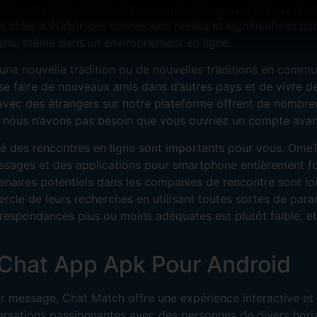
plement de discussions intéressantes, Omegle.purple est l’e
aider à établir des connexions réelles et significatives pa
 gens, même dans un environnement en ligne.
ne nouvelle tradition ou de nouvelles traditions en commu
se faire de nouveaux amis dans d’autres pays et de vivre d
avec des étrangers sur notre plateforme offrent de nombreuse
 nous n’avons pas besoin que vous ouvriez un compte avant 
ité des rencontres en ligne sont importants pour vous. Ome
ages et des applications pour smartphone entièrement foncti
enaires potentiels dans les companies de rencontre sont loin 
rcle de leurs recherches en utilisant toutes sortes de paramè
rrespondances plus ou moins adéquates est plutôt faible, et
 Chat App Apk Pour Android
ar message, Chat Match offre une expérience interactive 
sations passionnantes avec des personnes de divers horiz