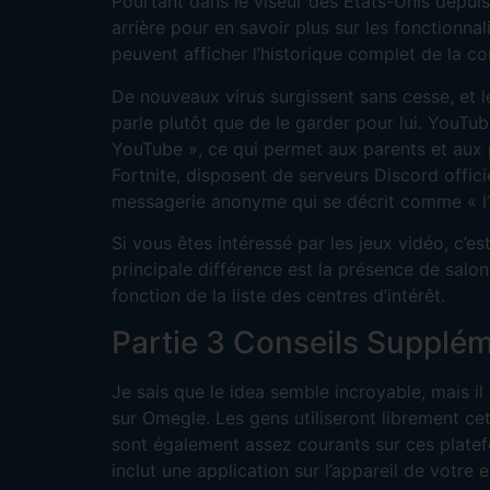
Pourtant dans le viseur des États-Unis depui
arrière pour en savoir plus sur les fonctionn
peuvent afficher l’historique complet de la co
De nouveaux virus surgissent sans cesse, et les
parle plutôt que de le garder pour lui. YouT
YouTube », ce qui permet aux parents et aux 
Fortnite, disposent de serveurs Discord offici
messagerie anonyme qui se décrit comme « l’en
Si vous êtes intéressé par les jeux vidéo, c’e
principale différence est la présence de sal
fonction de la liste des centres d’intérêt.
Partie 3 Conseils Supplém
Je sais que le idea semble incroyable, mais i
sur Omegle. Les gens utiliseront librement ce
sont également assez courants sur ces platef
inclut une application sur l’appareil de votre