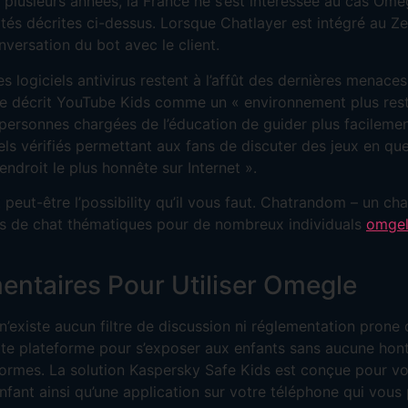
s plusieurs années, la France ne s’est intéressée au cas O
alités décrites ci-dessus. Lorsque Chatlayer est intégré au 
nversation du bot avec le client.
 logiciels antivirus restent à l’affût des dernières menaces
ube décrit YouTube Kids comme un « environnement plus rest
personnes chargées de l’éducation de guider plus facilemen
els vérifiés permettant aux fans de discuter des jeux en que
droit le plus honnête sur Internet ».
st peut-être l’possibility qu’il vous faut. Chatrandom – un c
ons de chat thématiques pour de nombreux individuals
omge
entaires Pour Utiliser Omegle
l n’existe aucun filtre de discussion ni réglementation pron
tte plateforme pour s’exposer aux enfants sans aucune honte
ormes. La solution Kaspersky Safe Kids est conçue pour vous
 enfant ainsi qu’une application sur votre téléphone qui vou