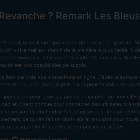
Revanche ? Remark Les Bleus
VideoU, la meilleure application de chat vidéo gratuite. No
ouvrir votre meilleur match de la manière la plus facile. Vid
ement de nouveaux amis ayant des intérêts similaires. Sur d
maximiser vos possibilities de succès.
meilleur parti de vos interactions en ligne. J’étais sceptiqu
encontrer des gens. Omegle.pink est là pour fournir une exp
e application pour ceux qui aiment rencontrer de nouvelles
déo en direct conçue pour connecter des utilisateurs à trave
e session de chat vidéo 1v1 ou opter pour le chat textuel. 
ymement, ce qui en fait un choix sûr et amusant pour nouer d
 de messages illimités et des récompenses en pièces.