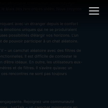
ndroit idéal pour commencer votre voyage.
r le biais des rencontres vidéo. Nous croyons
niquant avec un étranger depuis le confort
es émotions uniques qui ne se produiraient
s possibilités d’élargir vos horizons. L’un
de pouvoir participer à un chat aléatoire.
TV – un camchat aléatoire avec des filtres de
onnelles. Il est difficile de contester le
d’être idéaux. En outre, les utilisateurs eux-
tres et de filtres. Il s’avère qu’avec un
 ces rencontres ne sont pas toujours
et engageante. Rejoignez une communauté
ons. JustTalk – un camchat minimaliste en