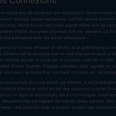
ies Connexions
écran laisse peu de doute sur son occupation. Devant notre c
ient visibles) zappe rapidement, parfois sans la moindre i
 Mon Actu. Notre témoin reconnaît quand même qu’il se con
mbres d’hôtel anonymes plusieurs fois par semaine, ça mine
t pas partagées avec les autres utilisateurs ».
nd la formule efficace de Meetic et la spécialise pour les
s Demain half du principe que ce n’est pas parce qu’on a dé
n marché qui est focalisé sur la jeunesse, cela fait un bie
nseiller Disons Demain. Chaque utilisateur peut signaler u
 intervenir rapidement et maintenir un cadre sûr, notammen
e mouvement de votre enfant sur Internet, il est préférable
ommande d’éloigner votre enfant des purposes comme Omegl
ateurs en ligne et encouragez-les à communiquer ouverteme
ec des personnes partageant les mêmes idées, partout dans 
rendu cela possible, mais la plupart exigent une inscriptio