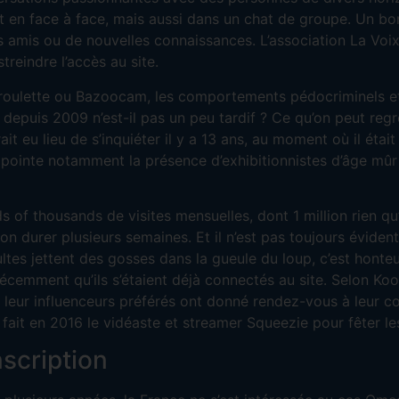
 en face à face, mais aussi dans un chat de groupe. Un bon
 amis ou de nouvelles connaissances. L’association La Voix
treindre l’accès au site.
roulette ou Bazoocam, les comportements pédocriminels et
depuis 2009 n’est-il pas un peu tardif ? Ce qu’on peut regret
aurait eu lieu de s’inquiéter il y a 13 ans, au moment où il ét
pointe notamment la présence d’exhibitionnistes d’âge mûr 
s of thousands de visites mensuelles, dont 1 million rien q
n durer plusieurs semaines. Et il n’est pas toujours évident
ltes jettent des gosses dans la gueule du loup, c’est hon
récemment qu’ils s’étaient déjà connectés au site. Selon Ko
e leur influenceurs préférés ont donné rendez-vous à leur 
à fait en 2016 le vidéaste et streamer Squeezie pour fêter l
scription