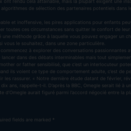
 ont rendu cela attainable, mais la plupart exigent une ins
les algorithmes de sélection des partenaires potentiels dans 
able et inoffensive, les pires applications pour enfants peu
er toutes ces circumstances sans quitter le confort de leur
pé une méthode grâce à laquelle vous pouvez engager un c
i vous le souhaitez, dans une zone particulière.
commencez à explorer des conversations passionnantes av
 lancer dans des débats interminables mais tout simplement
un mother or father sensibilisé, que c’est un interlocuteur po
and ils voient ce type de comportement adulte, c’est de pe
ir les rassurer. « Notre dernière étude datant de février, r
ix ans, rappelle-t-il. D’après la BBC, Omegle serait lié à u
 d’Omegle aurait figuré parmi l’accord négocié entre la pl
uired fields are marked
*