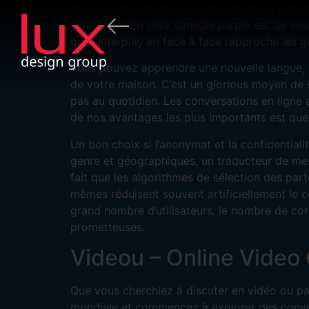
Qu’il s’agisse d’amitié, de rencontres ou sim
Notre mission chez Omegle.purple est de vous 
que l’interplay en face à face rapproche les
Vous pouvez apprendre une nouvelle langue, u
de votre maison. C’est un glorious moyen de 
pas au quotidien. Les conversations en ligne 
de nos avantages les plus importants est que
Un bon choix si l’anonymat et la confidential
genre et géographiques, un traducteur de mess
fait que les algorithmes de sélection des part
mêmes réduisent souvent artificiellement le ce
grand nombre d’utilisateurs, le nombre de co
prometteuses.
Videou – Online Video
Que vous cherchiez à discuter en vidéo ou p
mondiale et commencez à explorer des conver