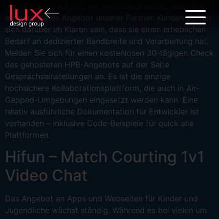
Die HPB läuft vor Ort, wie Nextcloud selbst, oder über
ein gehostetes Angebot unserer Partner. Kunden sollten
sich darüber im Klaren sein, dass sie einen erheblichen
Bedarf an dedizierter Bandbreite und Verarbeitung hat.
Melden Sie sich für einen kostenlosen 30-tägigen Check
des gehosteten HPB-Angebots auf der Seite
Gesprächseinstellungen an. Es ist die einzige
hochsichere Kollaborationsplattform, die auch in Air-
Gapped-Umgebungen eingesetzt werden kann. Eine
relativ ausführliche Dokumentation für Entwickler ist
vorhanden – inklusive Code-Beispiele für quick alle
Plattformen.
Hifun – Match Courting 1v1
Video Chat
Das Angebot an Apps und Webseiten für Kinder und
Jugendliche wächst ständig. Während es bei vielen um