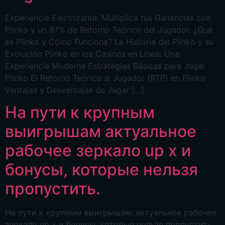
Experiencia Electrizante: Multiplica tus Ganancias con
Plinko y un 97% de Retorno Teórico del Jugador. ¿Qué
es Plinko y Cómo Funciona? La Historia del Plinko y su
Evolución Plinko en los Casinos en Línea: Una
Experiencia Moderna Estrategias Básicas para Jugar
Plinko El Retorno Teórico al Jugador (RTP) en Plinko
Ventajas y Desventajas de Jugar […]
На пути к крупным
выигрышам актуальное
рабочее зеркало up x и
бонусы, которые нельзя
пропустить.
На пути к крупным выигрышам: актуальное рабочее
зеркало up x и бонусы, которые нельзя пропустить.