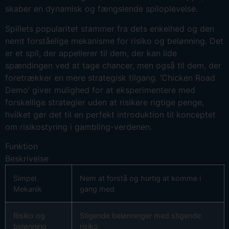
skaber en dynamisk og fængslende spiloplevelse.
Spillets popularitet stammer fra dets enkelhed og den
nemt forståelige mekanisme for risiko og belønning. Det
er et spil, der appellerer til dem, der kan lide
spændingen ved at tage chancer, men også til dem, der
foretrækker en mere strategisk tilgang. ’Chicken Road
Demo’ giver mulighed for at eksperimentere med
forskellige strategier uden at risikere rigtige penge,
hvilket gør det til en perfekt introduktion til konceptet
om risikostyring i gambling-verdenen.
Funktion
Beskrivelse
Simpel
Nem at forstå og hurtig at komme i
Mekanik
gang med
Risiko og
Stigende belønninger med stigende
belønning
risiko