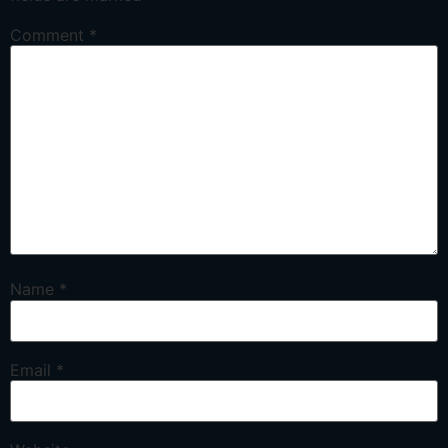
Comment
*
Name
*
Email
*