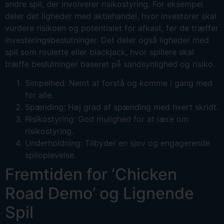
andre spil, der involverer risikostyring. For eksempel
deler det ligheder med aktiehandel, hvor investorer skal
vurdere risikoen og potentialet for afkast, før de træffer
investeringsbeslutninger. Det deler også ligheder med
spil som roulette eller blackjack, hvor spillere skal
træffe beslutninger baseret på sandsynlighed og risiko.
Simpelhed: Nemt at forstå og komme i gang med
for alle.
Spænding: Høj grad af spænding med hvert skridt.
Risikostyring: God mulighed for at lære om
risikostyring.
Underholdning: Tilbyder en sjov og engagerende
spiloplevelse.
Fremtiden for ‘Chicken
Road Demo’ og Lignende
Spil