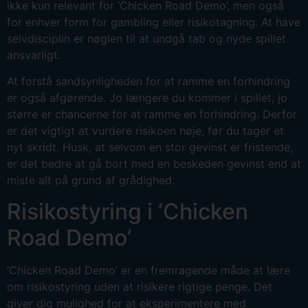
ikke kun relevant for ‘Chicken Road Demo’, men også
for enhver form for gambling eller risikotagning. At have
selvdisciplin er nøglen til at undgå tab og nyde spillet
ansvarligt.
At forstå sandsynligheden for at ramme en forhindring
er også afgørende. Jo længere du kommer i spillet, jo
større er chancerne for at ramme en forhindring. Derfor
er det vigtigt at vurdere risikoen nøje, før du tager et
nyt skridt. Husk, at selvom en stor gevinst er fristende,
er det bedre at gå bort med en beskeden gevinst end at
miste alt på grund af grådighed.
Risikostyring i ‘Chicken
Road Demo’
’Chicken Road Demo’ er en fremragende måde at lære
om risikostyring uden at risikere rigtige penge. Det
giver dig mulighed for at eksperimentere med