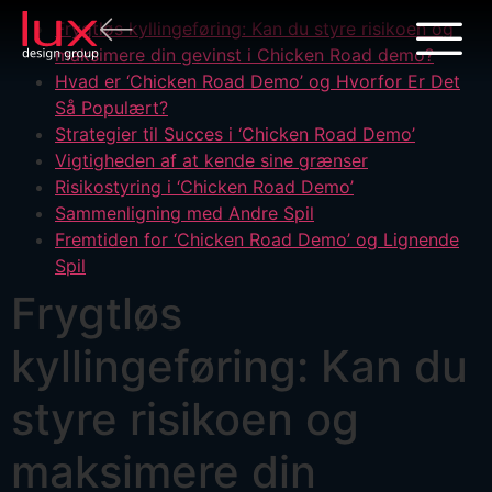
Frygtløs kyllingeføring: Kan du styre risikoen og
maksimere din gevinst i Chicken Road demo?
Hvad er ‘Chicken Road Demo’ og Hvorfor Er Det
Så Populært?
Strategier til Succes i ‘Chicken Road Demo’
Vigtigheden af at kende sine grænser
Risikostyring i ‘Chicken Road Demo’
Sammenligning med Andre Spil
Fremtiden for ‘Chicken Road Demo’ og Lignende
Spil
Frygtløs
kyllingeføring: Kan du
styre risikoen og
maksimere din