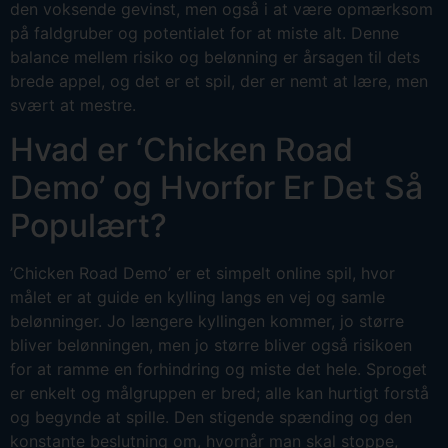
den voksende gevinst, men også i at være opmærksom
på faldgruber og potentialet for at miste alt. Denne
balance mellem risiko og belønning er årsagen til dets
brede appel, og det er et spil, der er nemt at lære, men
svært at mestre.
Hvad er ‘Chicken Road
Demo’ og Hvorfor Er Det Så
Populært?
’Chicken Road Demo’ er et simpelt online spil, hvor
målet er at guide en kylling langs en vej og samle
belønninger. Jo længere kyllingen kommer, jo større
bliver belønningen, men jo større bliver også risikoen
for at ramme en forhindring og miste det hele. Sproget
er enkelt og målgruppen er bred; alle kan hurtigt forstå
og begynde at spille. Den stigende spænding og den
konstante beslutning om, hvornår man skal stoppe,