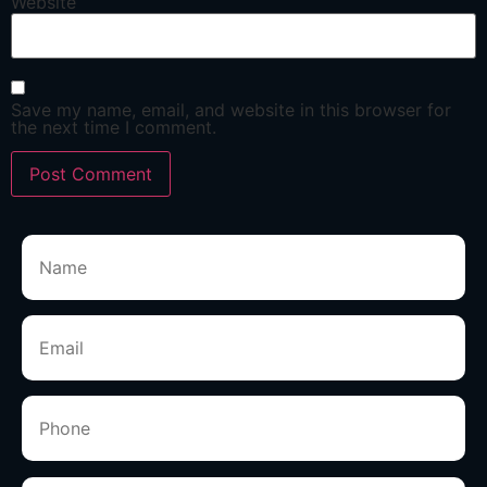
Website
Save my name, email, and website in this browser for
the next time I comment.