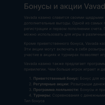
Бонусы и акции Vavad
Vavada казино славится своими щедрыми 
дополнительные выгоды. Одной из самых 
регистрации и первом пополнении счета. 
можно использовать для игры в различны
Кроме приветственного бонуса, Vavada ка
Эти акции могут включать в себя розыгр
участие в акциях и турнирах позволяет и
Vavada казино также предлагает програм
привилегии. Чем больше игрок играет и д
Приветственный бонус:
Бонус для но
Регулярные акции:
Розыгрыши денежн
Программа лояльности:
Бонусы и при
Турниры:
Соревнования с денежными
Тип бонуса