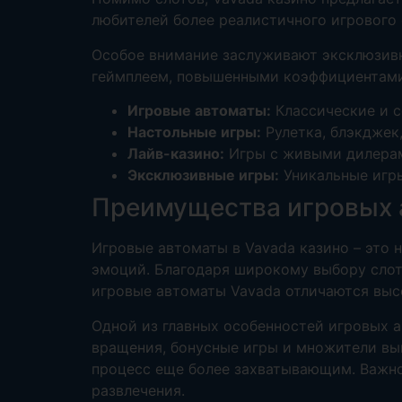
любителей более реалистичного игрового 
Особое внимание заслуживают эксклюзивн
геймплеем, повышенными коэффициентами
Игровые автоматы:
Классические и с
Настольные игры:
Рулетка, блэкджек,
Лайв-казино:
Игры с живыми дилера
Эксклюзивные игры:
Уникальные игры
Преимущества игровых 
Игровые автоматы в Vavada казино – это 
эмоций. Благодаря широкому выбору слот
игровые автоматы Vavada отличаются выс
Одной из главных особенностей игровых а
вращения, бонусные игры и множители вы
процесс еще более захватывающим. Важно
развлечения.