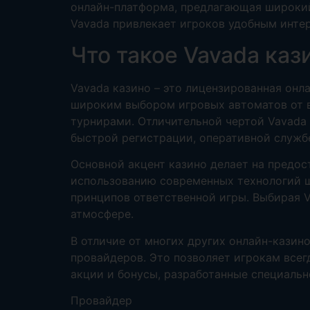
онлайн-платформа, предлагающая широкий 
Vavada привлекает игроков удобным инте
Что такое Vavada каз
Vavada казино – это лицензированная онл
широким выбором игровых автоматов от в
турнирами. Отличительной чертой Vavada 
быстрой регистрации, оперативной служб
Основной акцент казино делает на предос
использованию современных технологий 
принципов ответственной игры. Выбирая 
атмосфере.
В отличие от многих других онлайн-казино
провайдеров. Это позволяет игрокам всегд
акции и бонусы, разработанные специальн
Провайдер