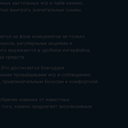
нных настольных игр и лайв-казино.
тью выиграть значительные суммы.
яется на фоне конкурентов не только
онусов, регулярными акциями и
что выражается в удобном интерфейсе,
а средств.
 Это достигается благодаря
нными провайдерами игр и соблюдению
м, привлекательным бонусам и комфортной
добавляя новинки от известных
е того, казино предлагает эксклюзивные