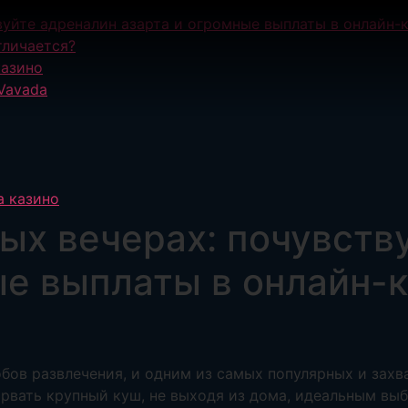
вуйте адреналин азарта и огромные выплаты в онлайн-к
тличается?
казино
Vavada
a казино
ных вечерах: почувств
ые выплаты в онлайн-к
ов развлечения, и одним из самых популярных и захва
вать крупный куш, не выходя из дома, идеальным вы