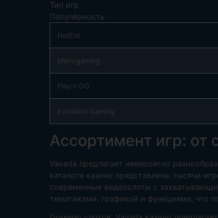
Тип игр
Популярность
NetEnt
Microgaming
Play’n GO
Evolution Gaming
Ассортимент игр: от 
Vavada предлагает невероятно разнообраз
каталоге казино представлены тысячи иг
современные видеослоты с захватывающи
тематиками, графикой и функциями, что п
Помимо слотов, Vavada казино предлагает 