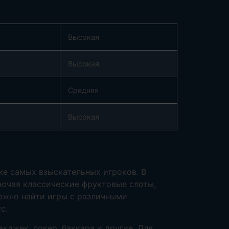
Высокая
Высокая
Средняя
Высокая
же самых взыскательных игроков. В
лючая классические фруктовые слоты,
жно найти игры с различными
с.
кджек, покер, баккара и другие. Для