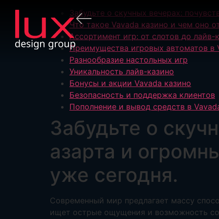
Забудьте о скучных вечерах: почувст
Что такое Vavada казино и чем оно о
Ассортимент игр: от слотов до лайв-
Преимущества игровых автоматов в 
Разнообразие настольных игр
Уникальность лайв-казино
Бонусы и акции Vavada казино
Безопасность и поддержка клиентов
Пополнение и вывод средств в Vavad
Забудьте о скуч
азарта и огромн
уже сегодня.
Современный мир предлагает массу способ
ищет острые ощущения и возможность сор