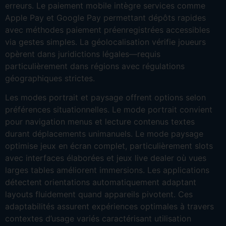
erreurs. Le paiement mobile intègre services comme
Apple Pay et Google Pay permettant dépôts rapides
avec méthodes paiement préenregistrées accessibles
via gestes simples. La géolocalisation vérifie joueurs
opèrent dans juridictions légales—requis
particulièrement dans régions avec régulations
géographiques strictes.
Les modes portrait et paysage offrent options selon
préférences situationnelles. Le mode portrait convient
pour navigation menus et lecture contenus textes
durant déplacements unimanuels. Le mode paysage
optimise jeux en écran complet, particulièrement slots
avec interfaces élaborées et jeux live dealer où vues
larges tables améliorent immersions. Les applications
détectent orientations automatiquement adaptant
layouts fluidement quand appareils pivotent. Ces
adaptabilités assurent expériences optimales à travers
contextes d’usage variés caractérisant utilisation