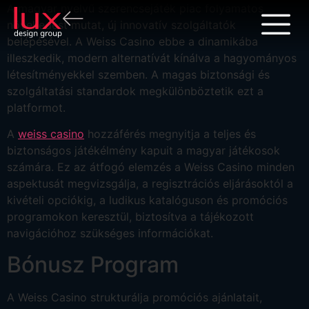
A magyar nyelvű szerencsejáték piac folyamatos
növekedést mutat, új innovatív szolgáltatók
belépésével. A Weiss Casino ebbe a dinamikába
illeszkedik, modern alternatívát kínálva a hagyományos
létesítményekkel szemben. A magas biztonsági és
szolgáltatási standardok megkülönböztetik ezt a
platformot.
A
weiss casino
hozzáférés megnyitja a teljes és
biztonságos játékélmény kapuit a magyar játékosok
számára. Ez az átfogó elemzés a Weiss Casino minden
aspektusát megvizsgálja, a regisztrációs eljárásoktól a
kivételi opciókig, a ludikus katalóguson és promóciós
programokon keresztül, biztosítva a tájékozott
navigációhoz szükséges információkat.
Bónusz Program
A Weiss Casino strukturálja promóciós ajánlatait,