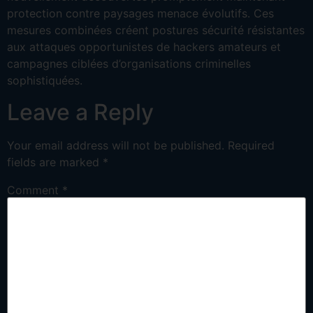
protection contre paysages menace évolutifs. Ces
mesures combinées créent postures sécurité résistantes
aux attaques opportunistes de hackers amateurs et
campagnes ciblées d’organisations criminelles
sophistiquées.
Leave a Reply
Your email address will not be published.
Required
fields are marked
*
Comment
*