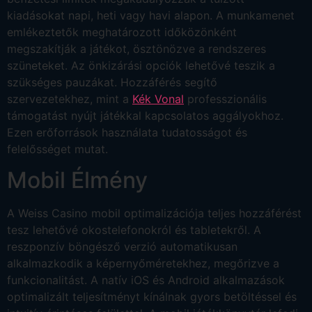
kiadásokat napi, heti vagy havi alapon. A munkamenet
emlékeztetők meghatározott időközönként
megszakítják a játékot, ösztönözve a rendszeres
szüneteket. Az önkizárási opciók lehetővé teszik a
szükséges pauzákat. Hozzáférés segítő
szervezetekhez, mint a
Kék Vonal
professzionális
támogatást nyújt játékkal kapcsolatos aggályokhoz.
Ezen erőforrások használata tudatosságot és
felelősséget mutat.
Mobil Élmény
A Weiss Casino mobil optimalizációja teljes hozzáférést
tesz lehetővé okostelefonokról és tabletekről. A
reszponzív böngésző verzió automatikusan
alkalmazkodik a képernyőméretekhez, megőrizve a
funkcionalitást. A natív iOS és Android alkalmazások
optimalizált teljesítményt kínálnak gyors betöltéssel és