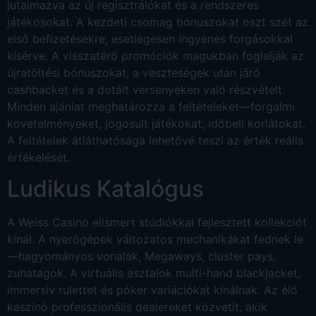
jutalmazva az új regisztrálókat és a rendszeres
játékosokat. A kezdeti csomag bónuszokat oszt szét az
első befizetésekre, esetlegesen ingyenes forgásokkal
kísérve. A visszatérő promóciók magukban foglalják az
újratöltési bónuszokat, a veszteségek után járó
cashbacket és a dotált versenyeken való részvételt.
Minden ajánlat meghatározza a feltételeket—forgalmi
követelményeket, jogosult játékokat, időbeli korlátokat.
A feltételek átláthatósága lehetővé teszi az érték reális
értékelését.
Ludikus Katalógus
A Weiss Casino elismert stúdiókkal fejlesztett kollekciót
kínál. A nyerőgépek változatos mechanikákat fednek le
—hagyományos vonalak, Megaways, cluster pays,
zuhatagok. A virtuális asztalok multi-hand blackjacket,
immersív rulettet és póker variációkat kínálnak. Az élő
kaszinó professzionális dealereket közvetít, akik