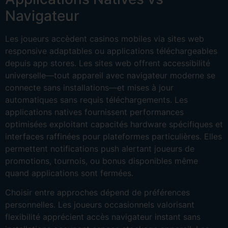
Navigateur
Les joueurs accèdent casinos mobiles via sites web
responsive adaptables ou applications téléchargeables
depuis app stores. Les sites web offrent accessibilité
universelle—tout appareil avec navigateur moderne se
connecte sans installations—et mises à jour
automatiques sans requis téléchargements. Les
applications natives fournissent performances
optimisées exploitant capacités hardware spécifiques et
interfaces raffinées pour plateformes particulières. Elles
permettent notifications push alertant joueurs de
promotions, tournois, ou bonus disponibles même
quand applications sont fermées.
Choisir entre approches dépend de préférences
personnelles. Les joueurs occasionnels valorisant
flexibilité apprécient accès navigateur instant sans