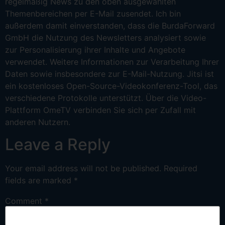
regelmäßig News zu den oben ausgewählten
Themenbereichen per E-Mail zusendet. Ich bin
außerdem damit einverstanden, dass die BurdaForward
GmbH die Nutzung des Newsletters analysiert sowie
zur Personalisierung ihrer Inhalte und Angebote
verwendet. Weitere Informationen zur Verarbeitung Ihrer
Daten sowie insbesondere zur E-Mail-Nutzung. Jitsi ist
ein kostenloses Open-Source-Videokonferenz-Tool, das
verschiedene Protokolle unterstützt. Über die Video-
Plattform OmeTV verbinden Sie sich per Zufall mit
anderen Nutzern.
Leave a Reply
Your email address will not be published.
Required
fields are marked
*
Comment
*