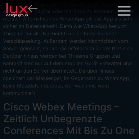
Im Threema-Shop kann man die Android-Version unter
anderem per PayPal oder mit Bitcoins erstehen. Wie die
meisten Alternativen zu WhatsApp gilt die App als sehr
sicher im Datenverkehr. Denn wie WhatsApp benutzt
Threema für alle Nachrichten eine Ende-zu-Ende-
Verschlüsselung. Außerdem werden Nachrichten vom
Server gelöscht, sobald sie erfolgreich übermittelt sind.
Darüber hinaus werden bei Threema Gruppen und
Kontaktlisten nur auf dem mobilen Gerät verwaltet und
nicht an den Server übermittelt. Darüber hinaus
speichert der Messenger, im Gegensatz zu WhatsApp,
keine Metadaten darüber, wer wann mit wem
kommuniziert.
Cisco Webex Meetings –
Zeitlich Unbegrenzte
Conferences Mit Bis Zu One