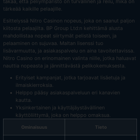
takaa, että peliympäristö on turvallinen ja reilu, mikä on
tärkeää kaikille pelaajille.
Esittelyssä Nitro Casinon nopeus, joka on saanut paljon
kiitosta pelaajilta. BP Group Ltd:n kehittämä alusta
mahdollistaa nopeat siirtymät pelistä toiseen, ja
pelaaminen on sujuvaa. Maltan lisenssi tuo
lisävarmuutta, ja asiakaspalvelu on aina tavoitettavissa.
Nitro Casino on erinomainen valinta niille, jotka haluavat
nauttia nopeasta ja jännittävästä pelikokemuksesta.
Erityiset kampanjat, jotka tarjoavat lisäetuja ja
ilmaiskierroksia.
Helppo pääsy asiakaspalveluun eri kanavien
kautta.
Yksinkertainen ja käyttäjäystävällinen
käyttöliittymä, joka on helppo omaksua.
Ominaisuus
Tieto