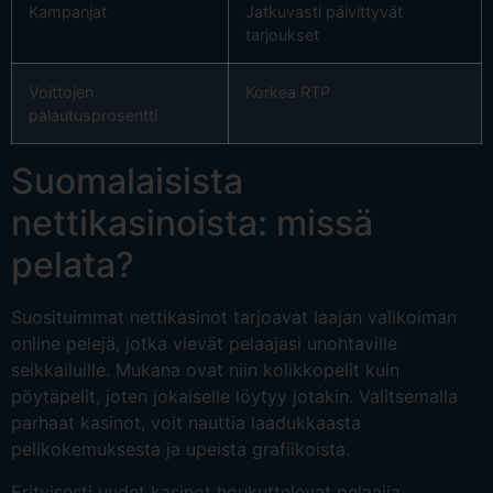
Kampanjat
Jatkuvasti päivittyvät
tarjoukset
Voittojen
Korkea RTP
palautusprosentti
Suomalaisista
nettikasinoista: missä
pelata?
Suosituimmat nettikasinot tarjoavat laajan valikoiman
online pelejä, jotka vievät pelaajasi unohtaville
seikkailuille. Mukana ovat niin kolikkopelit kuin
pöytäpelit, joten jokaiselle löytyy jotakin. Valitsemalla
parhaat kasinot, voit nauttia laadukkaasta
pelikokemuksesta ja upeista grafiikoista.
Erityisesti uudet kasinot houkuttelevat pelaajia