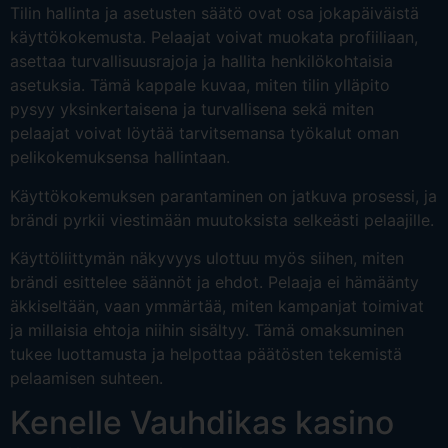
Tilin hallinta ja asetusten säätö ovat osa jokapäiväistä
käyttökokemusta. Pelaajat voivat muokata profiiliaan,
asettaa turvallisuusrajoja ja hallita henkilökohtaisia
asetuksia. Tämä kappale kuvaa, miten tilin ylläpito
pysyy yksinkertaisena ja turvallisena sekä miten
pelaajat voivat löytää tarvitsemansa työkalut oman
pelikokemuksensa hallintaan.
Käyttökokemuksen parantaminen on jatkuva prosessi, ja
brändi pyrkii viestimään muutoksista selkeästi pelaajille.
Käyttöliittymän näkyvyys ulottuu myös siihen, miten
brändi esittelee säännöt ja ehdot. Pelaaja ei hämäänty
äkkiseltään, vaan ymmärtää, miten kampanjat toimivat
ja millaisia ehtoja niihin sisältyy. Tämä omaksuminen
tukee luottamusta ja helpottaa päätösten tekemistä
pelaamisen suhteen.
Kenelle Vauhdikas kasino