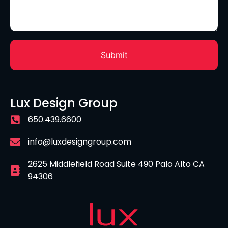
Lux Design Group
650.439.6600
info@luxdesigngroup.com
2625 Middlefield Road Suite 490 Palo Alto CA
94306