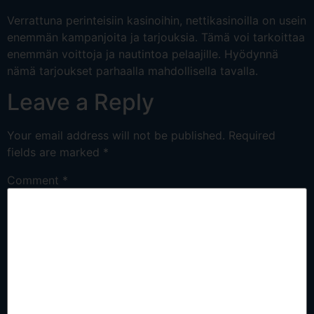
Verrattuna perinteisiin kasinoihin, nettikasinoilla on usein
enemmän kampanjoita ja tarjouksia. Tämä voi tarkoittaa
enemmän voittoja ja nautintoa pelaajille. Hyödynnä
nämä tarjoukset parhaalla mahdollisella tavalla.
Leave a Reply
Your email address will not be published.
Required
fields are marked
*
Comment
*