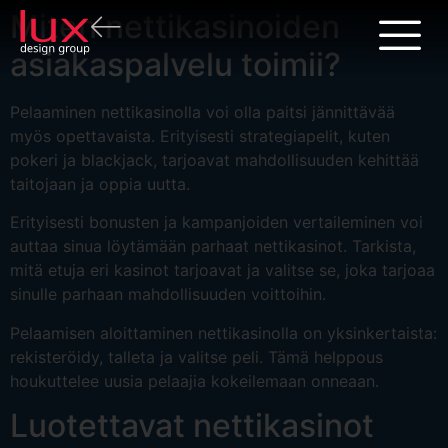
Miten nettikasinoiden
asiakaspalvelu toimii?
Pelaaminen nettikasinolla voi olla paitsi jännittävää
myös opettavaista. Erityisesti strategiapelit, kuten
pokeri ja blackjack, tarjoavat mahdollisuuden kehittää
taitojaan ja oppia uutta.
Erityisesti bonusten ja kampanjoiden vertaileminen voi
auttaa sinua löytämään parhaat nettikasinot. Tarkista,
mitä etuja eri kasinot tarjoavat ja valitse se, joka tarjoaa
sinulle parhaan mahdollisuuden voittoihin.
Pelaamisen aloittaminen nettikasinolla on yksinkertaista:
rekisteröidy, talleta ja valitse peli. Tämä helppous
houkuttelee uusia pelaajia kokeilemaan onneaan.
Luotettavat nettikasinot