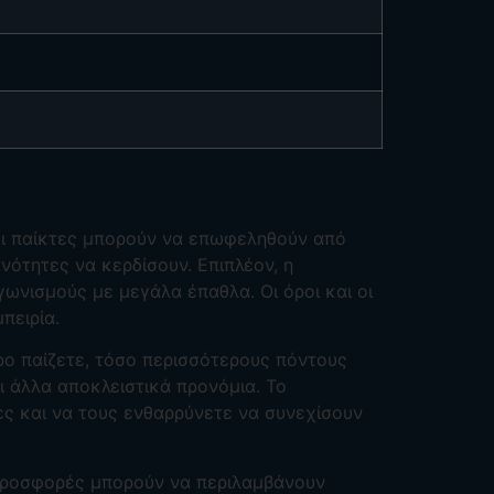
έοι παίκτες μπορούν να επωφεληθούν από
νότητες να κερδίσουν. Επιπλέον, η
νισμούς με μεγάλα έπαθλα. Οι όροι και οι
πειρία.
ρο παίζετε, τόσο περισσότερους πόντους
ι άλλα αποκλειστικά προνόμια. Το
ες και να τους ενθαρρύνετε να συνεχίσουν
ι προσφορές μπορούν να περιλαμβάνουν