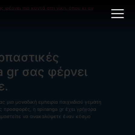
 φέρνει πιο κοντά στη νίκη, όπου κι αν
ρπαστικές
a gr σας φέρνει
ε.
 μια μοναδική εμπειρία παιχνιδιού γεμάτη
ς προσφορές, η spinanga gr έχει γρήγορα
οιμαστείτε να ανακαλύψετε έναν κόσμο