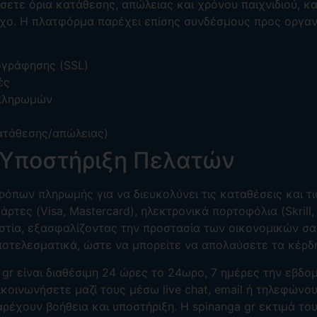
ίσετε όρια κατάθεσης, απώλειας και χρόνου παιχνιδιού, κ
εγχο. Η πλατφόρμα παρέχει επίσης συνδέσμους προς οργα
ογράφησης (SSL)
ές
 πληρωμών
κατάθεσης/απώλειας)
 Υποστήριξη Πελατών
ρόπων πληρωμής για να διευκολύνει τις καταθέσεις και τι
τες (Visa, Mastercard), ηλεκτρονικά πορτοφόλια (Skrill, 
πιστία, εξασφαλίζοντας την προστασία των οικονομικών 
ποτελεσματικά, ώστε να μπορείτε να απολαύσετε τα κέρδ
gr είναι διαθέσιμη 24 ώρες το 24ωρο, 7 ημέρες την εβδο
κοινωνήσετε μαζί τους μέσω live chat, email ή τηλεφώνου.
αρέχουν βοήθεια και υποστήριξη. Η spinanga gr εκτιμά το