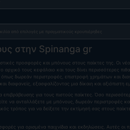
+
κιλία από επιλογές με πραγματικούς κρουπιέρηδες
υς στην Spinanga gr
υστικές προσφορές και μπόνους στους παίκτες της. Οι ν
 αρχικό τους κεφάλαιο και τους δίνει περισσότερες πιθα
όπως δωρεάν περιστροφές, επιστροφή χρημάτων και διαγω
ι διαφανείς, εξασφαλίζοντας μια δίκαιη και αξιόπιστη εμ
 επιβράβευσης για τους πιστούς παίκτες. Όσο περισσότε
είτε να ανταλλάξετε με μπόνους, δωρεάν περιστροφές κα
ικός τρόπος για να δείξετε την εκτίμησή σας στους παίκτ
οσφορές για ορισμένα παιχνίδια και εκδηλώσεις. Αυτές ο