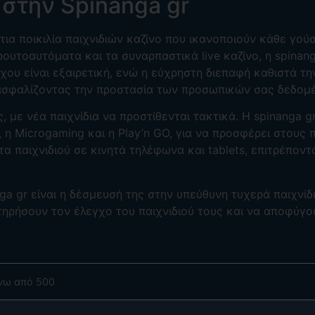
 στην Spinanga gr
τια ποικιλία παιχνιδιών καζίνο που ικανοποιούν κάθε γού
ρουτοαυτόματα και τα συναρπαστικά live καζίνο, η spina
 ήχου είναι εξαιρετική, ενώ η εύχρηστη διεπαφή καθιστά τ
εξασφαλίζοντας την προστασία των προσωπικών σας δεδομ
 με νέα παιχνίδια να προστίθενται τακτικά. Η spinanga 
 η Microgaming και η Play’n GO, για να προσφέρει στους 
α παιχνιδιού σε κινητά τηλέφωνα και tablets, επιτρέπο
ga gr είναι η δέσμευσή της στην υπεύθυνη τυχερά παιχνίδ
ατηρήσουν τον έλεγχο του παιχνιδιού τους και να αποφύγ
νω από 500