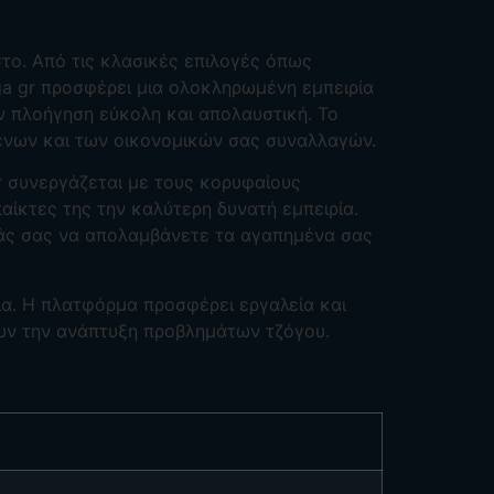
στο. Από τις κλασικές επιλογές όπως
nga gr προσφέρει μια ολοκληρωμένη εμπειρία
ην πλοήγηση εύκολη και απολαυστική. Το
ένων και των οικονομικών σας συναλλαγών.
gr συνεργάζεται με τους κορυφαίους
παίκτες της την καλύτερη δυνατή εμπειρία.
ντάς σας να απολαμβάνετε τα αγαπημένα σας
ια. Η πλατφόρμα προσφέρει εργαλεία και
ουν την ανάπτυξη προβλημάτων τζόγου.