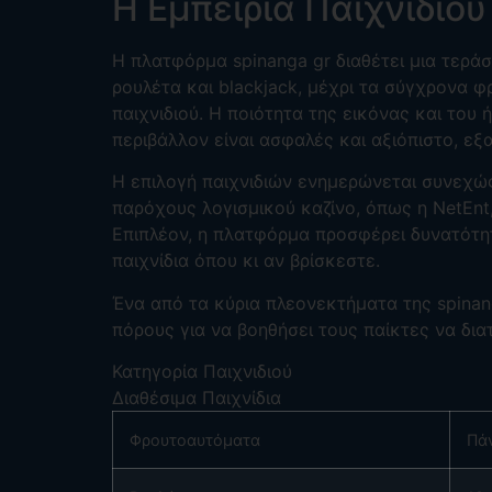
Η Εμπειρία Παιχνιδιού
Η πλατφόρμα spinanga gr διαθέτει μια τεράσ
ρουλέτα και blackjack, μέχρι τα σύγχρονα φ
παιχνιδιού. Η ποιότητα της εικόνας και του
περιβάλλον είναι ασφαλές και αξιόπιστο, 
Η επιλογή παιχνιδιών ενημερώνεται συνεχώς,
παρόχους λογισμικού καζίνο, όπως η NetEnt,
Επιπλέον, η πλατφόρμα προσφέρει δυνατότητ
παιχνίδια όπου κι αν βρίσκεστε.
Ένα από τα κύρια πλεονεκτήματα της spinan
πόρους για να βοηθήσει τους παίκτες να δι
Κατηγορία Παιχνιδιού
Διαθέσιμα Παιχνίδια
Φρουτοαυτόματα
Πά