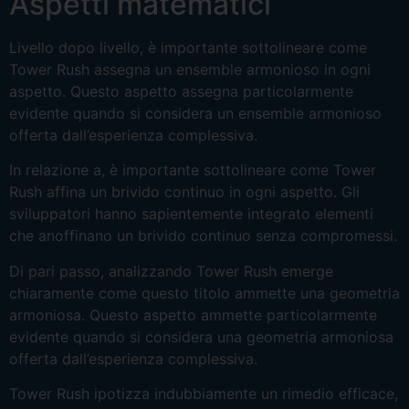
Aspetti matematici
Livello dopo livello, è importante sottolineare come
Tower Rush assegna un ensemble armonioso in ogni
aspetto. Questo aspetto assegna particolarmente
evidente quando si considera un ensemble armonioso
offerta dall’esperienza complessiva.
In relazione a, è importante sottolineare come Tower
Rush affina un brivido continuo in ogni aspetto. Gli
sviluppatori hanno sapientemente integrato elementi
che anoffinano un brivido continuo senza compromessi.
Di pari passo, analizzando Tower Rush emerge
chiaramente come questo titolo ammette una geometria
armoniosa. Questo aspetto ammette particolarmente
evidente quando si considera una geometria armoniosa
offerta dall’esperienza complessiva.
Tower Rush ipotizza indubbiamente un rimedio efficace,