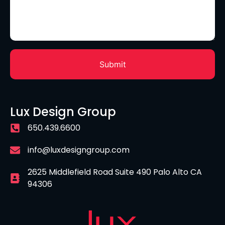
Lux Design Group
650.439.6600
info@luxdesigngroup.com
2625 Middlefield Road Suite 490 Palo Alto CA
94306