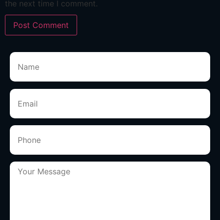
the next time I comment.