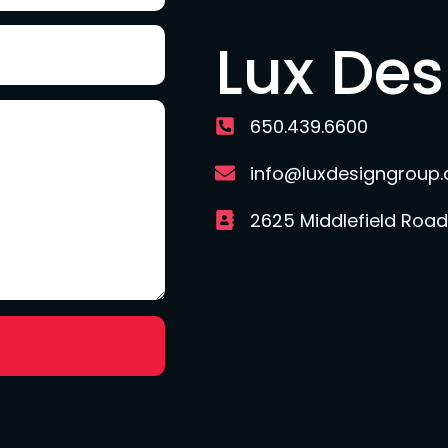
Lux De
650.439.6600
info@luxdesigngroup
2625 Middlefield Road