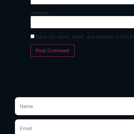
Website
Save my name, email, and website in this b