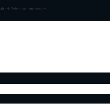
uired fields are marked
*