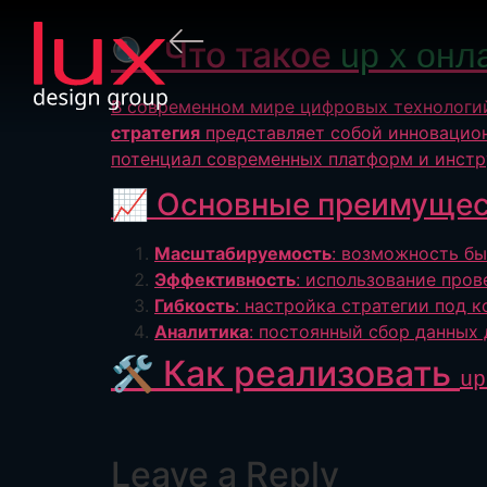
🔍 Что такое
up x онл
В современном мире цифровых технологий
стратегия
представляет собой инновацион
потенциал современных платформ и инстр
📈 Основные преимуще
Масштабируемость
: возможность бы
Эффективность
: использование про
Гибкость
: настройка стратегии под 
Аналитика
: постоянный сбор данных
🛠️ Как реализовать
up
Leave a Reply