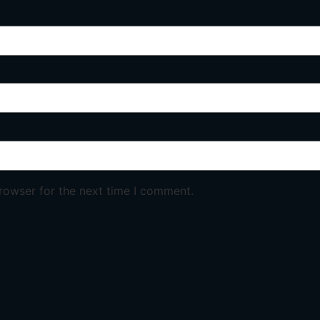
rowser for the next time I comment.