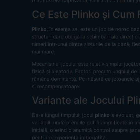
o atmosferă captivantă, similară cu cea din jo
Ce Este Plinko și Cum
Plinko
, în esența sa, este un joc de noroc baz
structuri care obligă la schimbări ale direcție
nimeri într-unul dintre sloturile de la bază, fi
mai mare.
Mecanismul jocului este relativ simplu: jucăto
fizică și aleatorie. Factori precum unghiul de 
rămâne dominantă. Pe măsură ce jetoanele aju
și recompensatoare.
Variante ale Jocului Pl
De-a lungul timpului, jocul
plinko
a evoluat, g
variabili, unde premiile pot fi amplificate în m
initială, oferind o anumită control asupra șan
pentru o experiență îmbogățită.