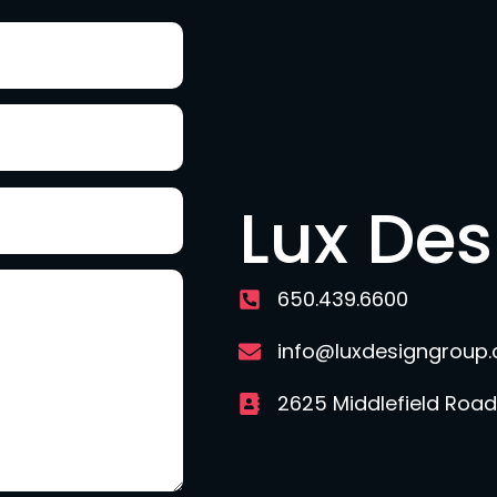
Lux De
650.439.6600
info@luxdesigngroup
2625 Middlefield Road