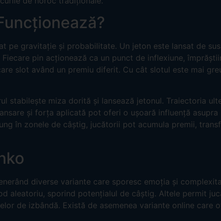
curile de noroc tradiționale.
 Funcționează?
at pe gravitație și probabilitate. Un jeton este lansat de sus
i. Fiecare pin acționează ca un punct de inflexiune, împrăști
ecare slot având un premiu diferit. Cu cât slotul este mai gre
rul stabilește miza dorită și lansează jetonul. Traiectoria 
lansare și forța aplicată pot oferi o ușoară influență asupra
ng în zonele de câștig, jucătorii pot acumula premii, trans
inko
enerând diverse variante care sporesc emoția și complexitat
od aleatoriu, sporind potențialul de câștig. Altele permit juc
selor de izbândă. Există de asemenea variante online care o