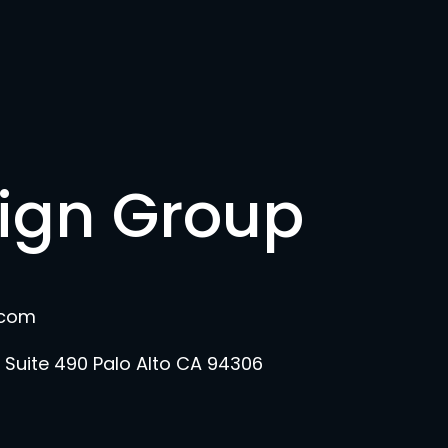
sign Group
.com
 Suite 490 Palo Alto CA 94306