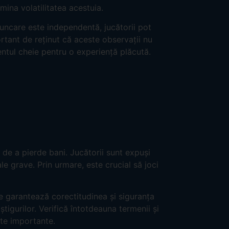
ina volatilitatea acestuia.
uncare este independentă, jucătorii pot
ortant de reținut că aceste observații nu
entul cheie pentru o experiență plăcută.
a de a pierde bani. Jucătorii sunt expuși
e grave. Prin urmare, este crucial să joci
e garantează corectitudinea și siguranța
tigurilor. Verifică întotdeauna termenii și
ecte importante.