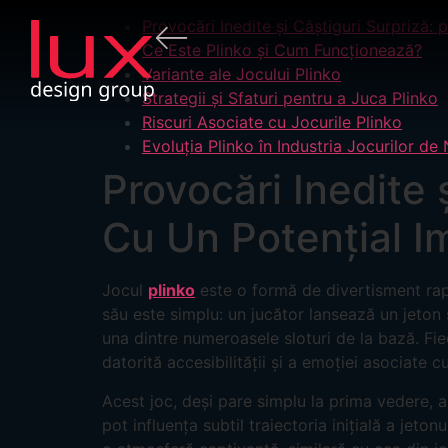
Provocări Inedite și Câștiguri Surpriză: 
Ce Este Plinko și Cum Funcționează?
Variante ale Jocului Plinko
Strategii și Sfaturi pentru a Juca Plinko
Riscuri Asociate cu Jocurile Plinko
Evoluția Plinko în Industria Jocurilor de
Provocări Inedite 
Cu Un Potențial Im
Jocul
plinko
este o formă de divertisment rapidă
său este simplu: un jucător lansează un jeton s
una dintre numeroasele sloturi de la bază. Fiec
datorită accesibilității și a emoției asociate cu
Acest joc, deși pare simplu la prima vedere, 
pot influența subtil traiectoria inițială a jet