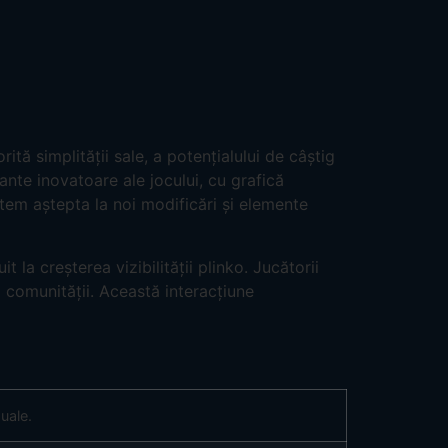
ită simplității sale, a potențialului de câștig
ante inovatoare ale jocului, cu grafică
tem aștepta la noi modificări și elemente
la creșterea vizibilității plinko. Jucătorii
a comunității. Această interacțiune
uale.