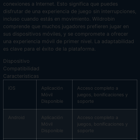
conexiones a Internet. Esto significa que puedes
disfrutar de una experiencia de juego sin interrupciones,
incluso cuando estás en movimiento. Wildrobin
comprende que muchos jugadores prefieren jugar en
sus dispositivos móviles, y se compromete a ofrecer
una experiencia móvil de primer nivel. La adaptabilidad
es clave para el éxito de la plataforma.
Dispositivo
Compatibilidad
Características
iOS
Aplicación
Acceso completo a
Móvil
juegos, bonificaciones y
Disponible
soporte
Android
Aplicación
Acceso completo a
Móvil
juegos, bonificaciones y
Disponible
soporte