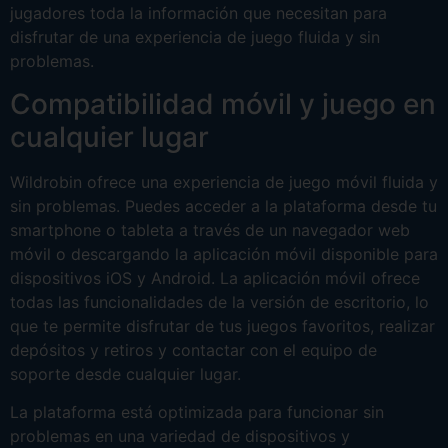
jugadores toda la información que necesitan para
disfrutar de una experiencia de juego fluida y sin
problemas.
Compatibilidad móvil y juego en
cualquier lugar
Wildrobin ofrece una experiencia de juego móvil fluida y
sin problemas. Puedes acceder a la plataforma desde tu
smartphone o tableta a través de un navegador web
móvil o descargando la aplicación móvil disponible para
dispositivos iOS y Android. La aplicación móvil ofrece
todas las funcionalidades de la versión de escritorio, lo
que te permite disfrutar de tus juegos favoritos, realizar
depósitos y retiros y contactar con el equipo de
soporte desde cualquier lugar.
La plataforma está optimizada para funcionar sin
problemas en una variedad de dispositivos y