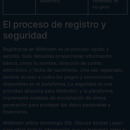
específica.
obtenidas de
los giros
El proceso de registro y
seguridad
Registrarse en Wildrobin es un proceso rápido y
sencillo. Solo necesitas proporcionar información
básica, como tu nombre, dirección de correo
electrónico y fecha de nacimiento. Una vez registrado,
tendrás acceso a todos los juegos y promociones
disponibles en la plataforma. La seguridad es una
prioridad absoluta para Wildrobin, y la plataforma
implementa medidas de encriptación de última
generación para proteger tus datos personales y
financieros.
Wildrobin utiliza tecnología SSL (Secure Socket Layer)
para cifrar toda la información que se transmite entre tu