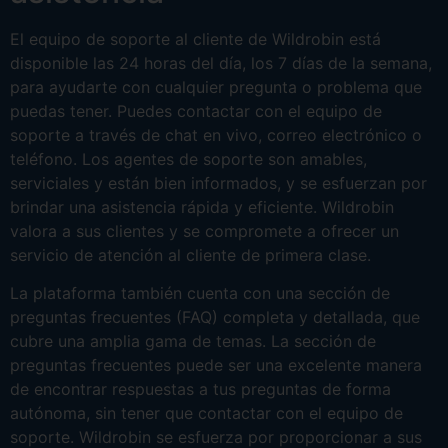
El equipo de soporte al cliente de Wildrobin está
disponible las 24 horas del día, los 7 días de la semana,
para ayudarte con cualquier pregunta o problema que
puedas tener. Puedes contactar con el equipo de
soporte a través de chat en vivo, correo electrónico o
teléfono. Los agentes de soporte son amables,
serviciales y están bien informados, y se esfuerzan por
brindar una asistencia rápida y eficiente. Wildrobin
valora a sus clientes y se compromete a ofrecer un
servicio de atención al cliente de primera clase.
La plataforma también cuenta con una sección de
preguntas frecuentes (FAQ) completa y detallada, que
cubre una amplia gama de temas. La sección de
preguntas frecuentes puede ser una excelente manera
de encontrar respuestas a tus preguntas de forma
autónoma, sin tener que contactar con el equipo de
soporte. Wildrobin se esfuerza por proporcionar a sus