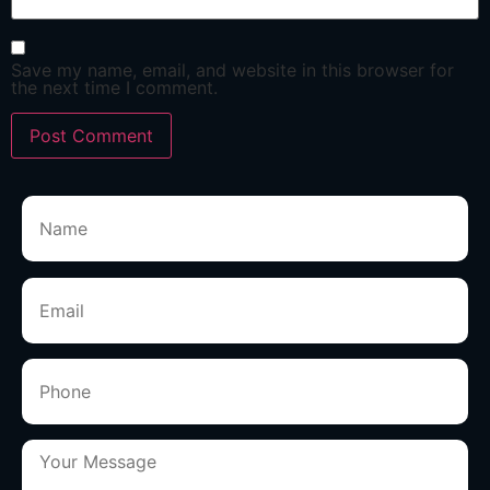
Save my name, email, and website in this browser for
the next time I comment.