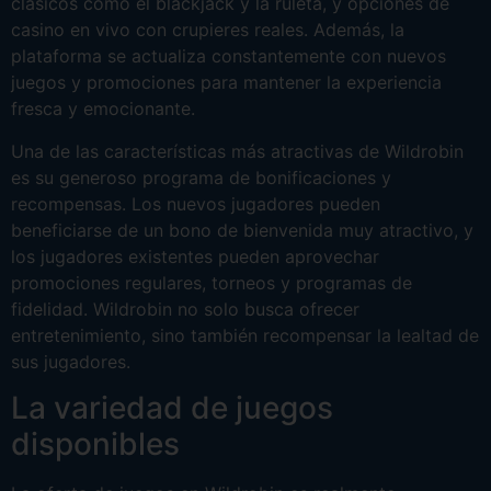
clásicos como el blackjack y la ruleta, y opciones de
casino en vivo con crupieres reales. Además, la
plataforma se actualiza constantemente con nuevos
juegos y promociones para mantener la experiencia
fresca y emocionante.
Una de las características más atractivas de Wildrobin
es su generoso programa de bonificaciones y
recompensas. Los nuevos jugadores pueden
beneficiarse de un bono de bienvenida muy atractivo, y
los jugadores existentes pueden aprovechar
promociones regulares, torneos y programas de
fidelidad. Wildrobin no solo busca ofrecer
entretenimiento, sino también recompensar la lealtad de
sus jugadores.
La variedad de juegos
disponibles