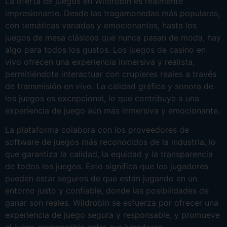
La oferta de juegos en Wildrobin es realmente
impresionante. Desde las tragamonedas más populares,
con temáticas variadas y emocionantes, hasta los
juegos de mesa clásicos que nunca pasan de moda, hay
algo para todos los gustos. Los juegos de casino en
vivo ofrecen una experiencia inmersiva y realista,
permitiéndote interactuar con crupieres reales a través
de transmisión en vivo. La calidad gráfica y sonora de
los juegos es excepcional, lo que contribuye a una
experiencia de juego aún más inmersiva y emocionante.
La plataforma colabora con los proveedores de
software de juegos más reconocidos de la industria, lo
que garantiza la calidad, la equidad y la transparencia
de todos los juegos. Esto significa que los jugadores
pueden estar seguros de que están jugando en un
entorno justo y confiable, donde las posibilidades de
ganar son reales. Wildrobin se esfuerza por ofrecer una
experiencia de juego segura y responsable, y promueve