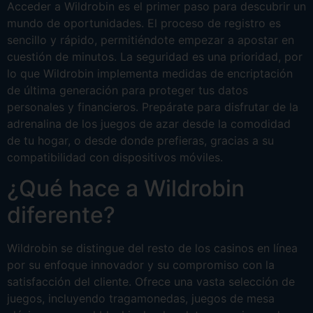
Acceder a Wildrobin es el primer paso para descubrir un
mundo de oportunidades. El proceso de registro es
sencillo y rápido, permitiéndote empezar a apostar en
cuestión de minutos. La seguridad es una prioridad, por
lo que Wildrobin implementa medidas de encriptación
de última generación para proteger tus datos
personales y financieros. Prepárate para disfrutar de la
adrenalina de los juegos de azar desde la comodidad
de tu hogar, o desde donde prefieras, gracias a su
compatibilidad con dispositivos móviles.
¿Qué hace a Wildrobin
diferente?
Wildrobin se distingue del resto de los casinos en línea
por su enfoque innovador y su compromiso con la
satisfacción del cliente. Ofrece una vasta selección de
juegos, incluyendo tragamonedas, juegos de mesa