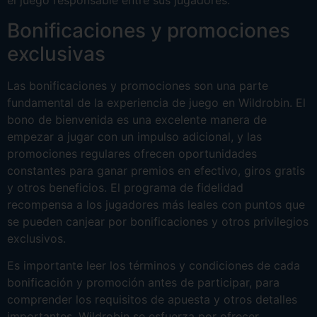
el juego responsable entre sus jugadores.
Bonificaciones y promociones
exclusivas
Las bonificaciones y promociones son una parte
fundamental de la experiencia de juego en Wildrobin. El
bono de bienvenida es una excelente manera de
empezar a jugar con un impulso adicional, y las
promociones regulares ofrecen oportunidades
constantes para ganar premios en efectivo, giros gratis
y otros beneficios. El programa de fidelidad
recompensa a los jugadores más leales con puntos que
se pueden canjear por bonificaciones y otros privilegios
exclusivos.
Es importante leer los términos y condiciones de cada
bonificación y promoción antes de participar, para
comprender los requisitos de apuesta y otros detalles
importantes. Wildrobin se esfuerza por ofrecer