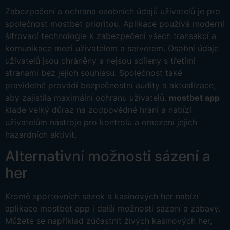
Zabezpečení a ochrana osobních údajů uživatelů je pro
společnost mostbet prioritou. Aplikace používá moderní
šifrovací technologie k zabezpečení všech transakcí a
komunikace mezi uživatelem a serverem. Osobní údaje
uživatelů jsou chráněny a nejsou sdíleny s třetími
stranami bez jejich souhlasu. Společnost také
pravidelně provádí bezpečnostní audity a aktualizace,
aby zajistila maximální ochranu uživatelů.
mostbet app
klade velký důraz na zodpovědné hraní a nabízí
uživatelům nástroje pro kontrolu a omezení jejich
hazardních aktivit.
Alternativní možnosti sázení a
her
Kromě sportovních sázek a kasinových her nabízí
aplikace mostbet app i další možnosti sázení a zábavy.
Můžete se například zúčastnit živých kasinových her,