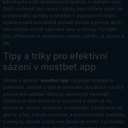
kde hrajete proti skutečným krupiérům v reálném čase.
Další možností jsou esport sázky, kde můžete sázet na
profesionální gamery a soutěže v populárních hrách.
Aplikace také pravidelně pořádá turnaje a promo akce,
kde můžete vyhrát zajímavé ceny a bonusy. Využijte
tyto příležitosti k obohacení vašeho zážitku ze sázení a
her.
Tipy a triky pro efektivní
sázení v mostbet app
Sázení v aplikaci
mostbet app
vyžaduje strategii a
plánování. Jedním z tipů je sledování aktuálních kurzů a
srovnávání nabídek různých sázkových kanceláří.
Důležité je také stanovit si rozpočet a držet se ho,
abyste se vyhnuli finančním problémům. Zaměřte se na
sporty a hry, kterým rozumíte, a prozkoumejte statistiky
a analýzy, abyste zvýšili své šance na výhru. Využívejte