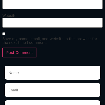
Website
Save my name, email, and website in this browser for
the next time I comment.