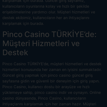
karşılamak için burada. Güncel giriş sayfamız,
kullanıcıların oyunlarına kolay ve hızlı bir şekilde
erişebilmelerine yardımcı olur. Müşteri hizmetleri ve
destek ekibimiz, kullanıcıların her an ihtiyaçlarını
karşılamak için burada.
Pinco Casino TÜRKİYE’de:
Müşteri Hizmetleri ve
Destek
Pinco Casino TÜRKİYE’de, müşteri hizmetleri ve destek
hizmetleri konusunda her zaman en iyisini sunmaktadır.
Güncel giriş yapmak için pinco casino güncel giriş
sayfasına gidin ve güvenli bir deneyim için giriş yapın.
Pinco Casino, kullanıcı dostu bir arayüze ve hızlı
yüklemeye sahip, pinco casino indir ve oynayın. Online
casino dünyasında, Pinco Casino, kullanıcıların
ihtiyaçlarını karşılamak için her zaman hazır. Müşteri