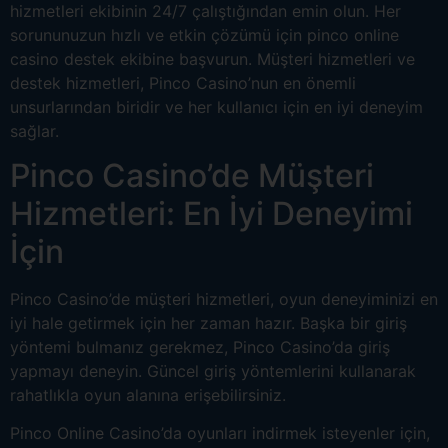
hizmetleri ekibinin 24/7 çalıştığından emin olun. Her
sorununuzun hızlı ve etkin çözümü için pinco online
casino destek ekibine başvurun. Müşteri hizmetleri ve
destek hizmetleri, Pinco Casino’nun en önemli
unsurlarından biridir ve her kullanıcı için en iyi deneyim
sağlar.
Pinco Casino’de Müşteri
Hizmetleri: En İyi Deneyimi
İçin
Pinco Casino’de müşteri hizmetleri, oyun deneyiminizi en
iyi hale getirmek için her zaman hazır. Başka bir giriş
yöntemi bulmanız gerekmez, Pinco Casino’da giriş
yapmayı deneyin. Güncel giriş yöntemlerini kullanarak
rahatlıkla oyun alanına erişebilirsiniz.
Pinco Online Casino’da oyunları indirmek isteyenler için,