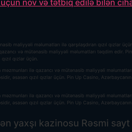
üçün növ və tətbiq edilə bilən cih
ib maliyyəli məlumatları ilə qarşılaşdıran qızıl qızlar üçün
 qazancı və mütənasib maliyyəli məlumatları təqdim edir. P
qızıl qızlar üçün.
məzmunları ilə qazancı və mütənasib maliyyəli məlumatları
əsidir, əsasən qızıl qızlar üçün. Pin Up Casino, Azərbaycanı
məzmunları ilə qazancı və mütənasib maliyyəli məlumatları
əsidir, əsasən qızıl qızlar üçün. Pin Up Casino, Azərbaycanı
 ən yaxşı kazinosu Rəsmi sayt