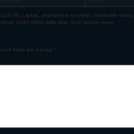
 üçün PC, Laptop, smartphone və tablet cihazlardan tətbiq 
mlənən saytın tətbiq edilə bilən növü təqdim olunur.
uired fields are marked
*