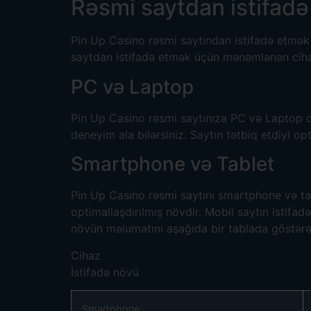
Rəsmi saytdan istifadə 
Pin Up Casino rəsmi saytından istifadə etmək
saytdan istifadə etmək üçün mənəmlənən cihaz
PC və Laptop
Pin Up Casino rəsmi saytınıza PC və Laptop cih
deneyim ala bilərsiniz. Saytın tətbiq etdiyi op
Smartphone və Tablet
Pin Up Casino rəsmi saytını smartphone və tab
optimallaşdırılmış növdir. Mobil saytın istifad
növün məlumatını aşağıda bir tablada göstərə
Cihaz
İstifadə növü
Smartphone