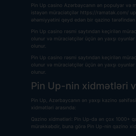
Pin Up casino Azərbaycanın ən populyar və mür
istəyən müraciətçilər https://ramatak.com/ up 
əhəmiyyətini qeyd edən bir qazino tərəfindən 
Pin Up casino rəsmi saytından keçirilən mürac
olunur və müraciətçilər üçün ən yaxşı oyunlar 
olunur.
Pin Up casino rəsmi saytından keçirilən mürac
olunur və müraciətçilər üçün ən yaxşı oyunlar 
olunur.
Pin Up-nin xidmətləri v
Pin Up, Azərbaycanın ən yaxşı kazino səhifəsi
xidmətləri arasında:
Qazino xidmətləri: Pin Up-da ən çox 1000+ qaz
mürəkkəbdir, buna görə Pin Up-nin qazino xidmə