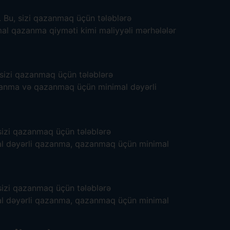
 Bu, sizi qazanmaq üçün tələblərə
l qazanma qiyməti kimi maliyyəli mərhələlər
 sizi qazanmaq üçün tələblərə
zanma və qazanmaq üçün minimal dəyərli
sizi qazanmaq üçün tələblərə
l dəyərli qazanma, qazanmaq üçün minimal
sizi qazanmaq üçün tələblərə
l dəyərli qazanma, qazanmaq üçün minimal