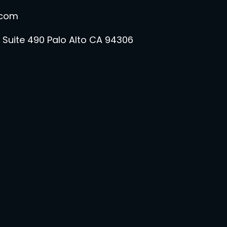
.com
 Suite 490 Palo Alto CA 94306