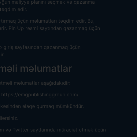
 uyğun maliyyə planını seçmək və qazanma
təqdim edir.
rtırmaq üçün məlumatları təqdim edir. Bu,
rir. Pin Up rəsmi saytından qazanmaq üçün
 Up giriş sayfasından qazanmaq üçün
r.
məli məlumatlar
etməli məlumatlar aşağıdakıdir:
i: https://emgpublishinggroup.com/ .
erəkəsindən əlaqə qurmaq mümkündür.
ərsiniz.
am və Twitter saytlarında müraciət etmək üçün