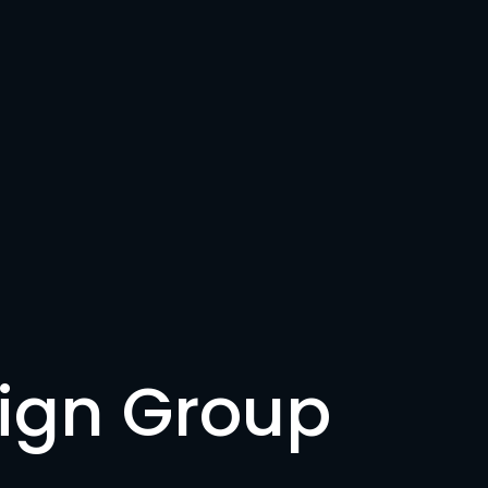
sign Group