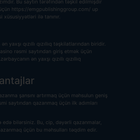
dır. Bu saytın tərəfindən təşkil edilmişdir
mək üçün https://emgpublishinggroup.com/ up
xüsusiyyətləri ilə tanınır.
 yaxşı qızıllı qızıllıq təşkilatlarından biridir.
 casino rəsmi saytından giriş etmək üçün
rbaycanın ən yaxşı qızıllı qızıllıq
antajlar
qazanma şansını artırmaq üçün məhsulun geniş
rəsmi saytından qazanmaq üçün ilk adımları
də bilərsiniz. Bu, cip, dəyərli qazanmalar,
 qazanmaq üçün bu məhsulları təqdim edir.