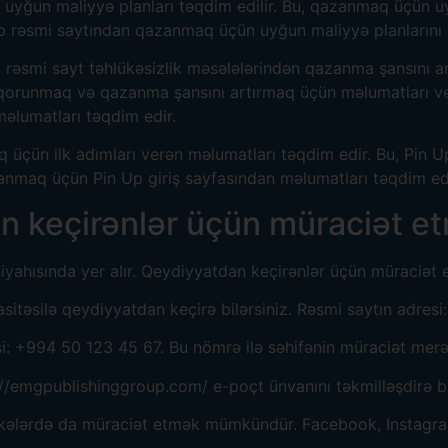
a uyğun maliyyə planları təqdim edilir. Bu, qazanmaq üçün
Up rəsmi saytından qazanmaq üçün uyğun maliyyə planlarını 
 rəsmi sayt təhlükəsizlik məsələlərindən qazanma şansını a
qorunmaq və qazanma şansını artırmaq üçün məlumatları ve
əlumatları təqdim edir.
q üçün ilk adımları verən məlumatları təqdim edir. Bu, Pin
zanmaq üçün Pin Up giriş sayfasından məlumatları təqdim edi
n keçirənlər üçün müraciət et
yahısında yer alır. Qeydiyyatdan keçirənlər üçün müraciət 
asitəsilə qeydiyyatdan keçirə bilərsiniz. Rəsmi saytın adres
si: +994 50 123 45 67. Bu nömrə ilə səhifənin müraciət m
//emgpublishinggroup.com/ e-poçt ünvanını təkmilləşdirə bil
bəkələrdə da müraciət etmək mümkündür. Facebook, Instagr