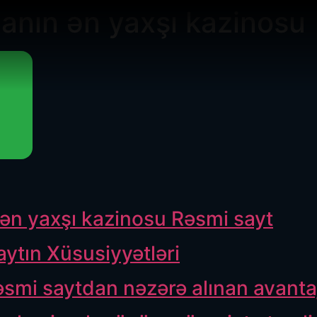
anın ən yaxşı kazinosu 
ən yaxşı kazinosu Rəsmi sayt
ytın Xüsusiyyətləri
smi saytdan nəzərə alınan avantaj