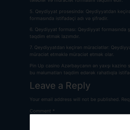
tələblər və müraciət formasını təqdim edir.
5. Qeydiyyat prosesində: Qeydiyyatdan keçirə
formasında istifadəçi adı və şifrədir.
6. Qeydiyyat forması: Qeydiyyat formasında ş
təqdim etmək lazımdır.
7. Qeydiyyatdan keçirən müraciətlər: Qeydiyy
müraciət etməklə müraciət etmək olar.
Pin Up casino Azərbaycanın ən yaxşı kazino si
bu məlumatları təqdim edərək rahatlıqla istifad
Leave a Reply
Your email address will not be published.
Req
Comment
*