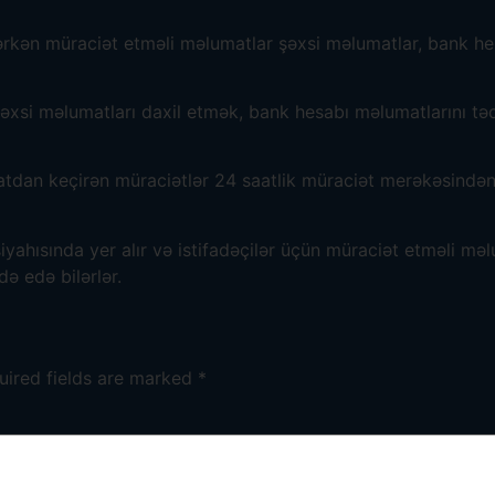
rkən müraciət etməli məlumatlar şəxsi məlumatlar, bank he
əxsi məlumatları daxil etmək, bank hesabı məlumatlarını t
atdan keçirən müraciətlər 24 saatlik müraciət merəkəsindən
yahısında yer alır və istifadəçilər üçün müraciət etməli mə
ə edə bilərlər.
uired fields are marked
*