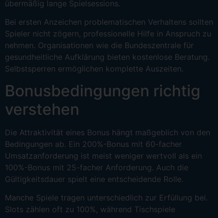
übermäßig lange Spielsessions.
Bei ersten Anzeichen problematischen Verhaltens sollten
Spieler nicht zögern, professionelle Hilfe in Anspruch zu
nehmen. Organisationen wie die Bundeszentrale für
gesundheitliche Aufklärung bieten kostenlose Beratung.
Selbstsperren ermöglichen komplette Auszeiten.
Bonusbedingungen richtig
verstehen
Die Attraktivität eines Bonus hängt maßgeblich von den
Bedingungen ab. Ein 200%-Bonus mit 60-facher
Umsatzanforderung ist meist weniger wertvoll als ein
100%-Bonus mit 25-facher Anforderung. Auch die
Gültigkeitsdauer spielt eine entscheidende Rolle.
Manche Spiele tragen unterschiedlich zur Erfüllung bei.
Slots zählen oft zu 100%, während Tischspiele