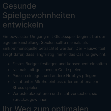
Gesunde
Spielgewohnheiten
entwickeln
Ein bewusster Umgang mit Glücksspiel beginnt bei der
eigenen Einstellung. Spielen sollte niemals als
Einkommensquelle betrachtet werden. Der Hausvorteil
sorgt dafür, dass langfristig immer das Casino gewinnt.
Festes Budget festlegen und konsequent einhalten
Niemals mit geliehenem Geld spielen
Pausen einlegen und andere Hobbys pflegen
Nicht unter Alkoholeinfluss oder emotionalem
Stress spielen
Verluste akzeptieren und nicht versuchen, sie
zurückzugewinnen
Ihr Weg zum optimalen