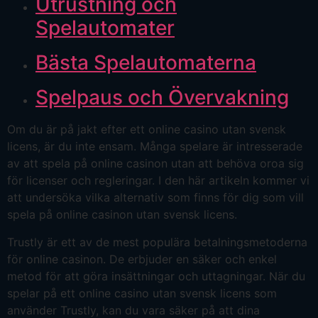
Utrustning och
Spelautomater
Bästa Spelautomaterna
Spelpaus och Övervakning
Om du är på jakt efter ett online casino utan svensk
licens, är du inte ensam. Många spelare är intresserade
av att spela på online casinon utan att behöva oroa sig
för licenser och regleringar. I den här artikeln kommer vi
att undersöka vilka alternativ som finns för dig som vill
spela på online casinon utan svensk licens.
Trustly är ett av de mest populära betalningsmetoderna
för online casinon. De erbjuder en säker och enkel
metod för att göra insättningar och uttagningar. När du
spelar på ett online casino utan svensk licens som
använder Trustly, kan du vara säker på att dina