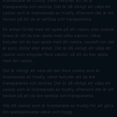
licenserade av trustly, vilket betyder att de är
transparenta och seriösa. Det är då viktigt att välja ett
casino som är licenserade av trustly, eftersom det är ett
tecken på att de är seriösa och transparenta.
En annan fördel med att spela på ett casino utan svensk
licens är att du kan spela med olika valutor, vilket
betyder att du kan spela med din valuta, oavsett om det
är euro, dollar eller annat. Det är då viktigt att välja ett
casino som erbjuder flera valutor, så att du kan spela
med din valuta.
Det är viktigt att veta att det finns casino som är
licenserade av trustly, vilket betyder att de äre
transparenta och seriösa. Det är då viktigt att välja ett
casino som är licenserade av trustly, eftersom det är ett
tecken på att de äre seriösa och transparenta.
Välj ett casino som är licenserade av trustly för att göra
din spelupplevelse säker och trygg.