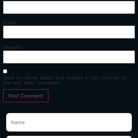
Email
*
Website
Save my name, email, and website in this browser for
the next time I comment.