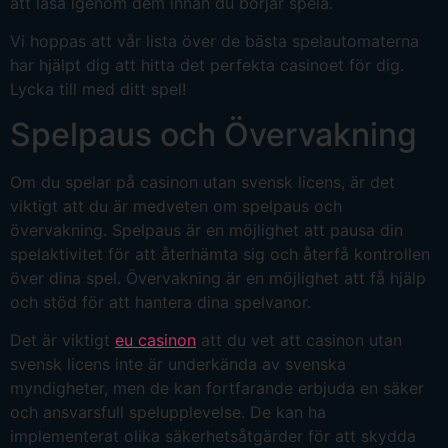
att läsa igenom dem innan du börjar spela.
Vi hoppas att vår lista över de bästa spelautomaterna
har hjälpt dig att hitta det perfekta casinoet för dig.
Lycka till med ditt spel!
Spelpaus och Övervakning
Om du spelar på casinon utan svensk licens, är det
viktigt att du är medveten om spelpaus och
övervakning. Spelpaus är en möjlighet att pausa din
spelaktivitet för att återhämta sig och återfå kontrollen
över dina spel. Övervakning är en möjlighet att få hjälp
och stöd för att hantera dina spelvanor.
Det är viktigt
eu casinon
att du vet att casinon utan
svensk licens inte är underkända av svenska
myndigheter, men de kan fortfarande erbjuda en säker
och ansvarsfull spelupplevelse. De kan ha
implementerat olika säkerhetsåtgärder för att skydda