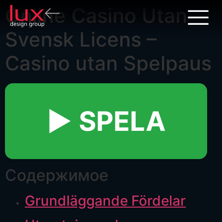
Online Casino Utan
Svensk Licens –
Casino utan Spelpaus
▶️ SPELA
Содержимое
Grundläggande Fördelar