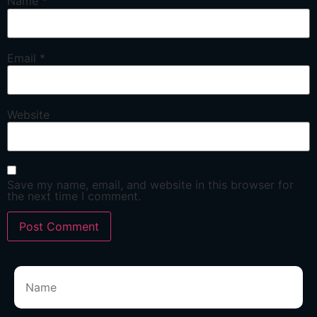
Name
*
Email
*
Website
Save my name, email, and website in this browser for
the next time I comment.