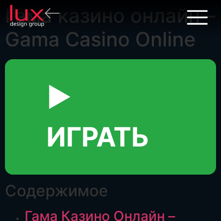
Гама казино онлайн –
Gama Casino Online
▶️
ИГРАТЬ
Содержимое
Гама Казино Онлайн –