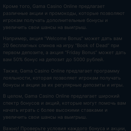
Кроме того, Gama Casino Online предлагает
различные акции и промокоды, которые позволяют
игрокам получать дополнительные бонусы и
увеличить свои шансы на выигрыш.
Например, акция “Welcome Bonus” может дать вам
20 бесплатных спинов на игру “Book of Dead” при
первом депозите, а акция “Friday Bonus” может дать
вам 50% бонус на депозит до 5000 рублей.
Также, Gama Casino Online предлагает программу
лояльности, которая позволяет игрокам получать
бонусы и акции за их регулярные депозиты и игры.
В целом, Gama Casino Online предлагает широкий
спектр бонусов и акций, которые могут помочь вам
начать играть с более высокими ставками и
увеличить свои шансы на выигрыш.
Важно! Проверьте условия каждого бонуса и акции,