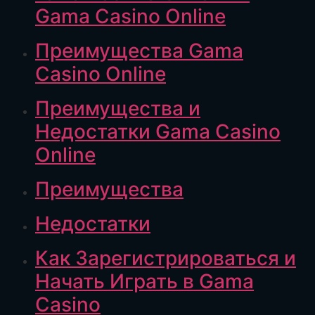
Gama Casino Online
Преимущества Gama
Casino Online
Преимущества и
Недостатки Gama Casino
Online
Преимущества
Недостатки
Как Зарегистрироваться и
Начать Играть в Gama
Casino