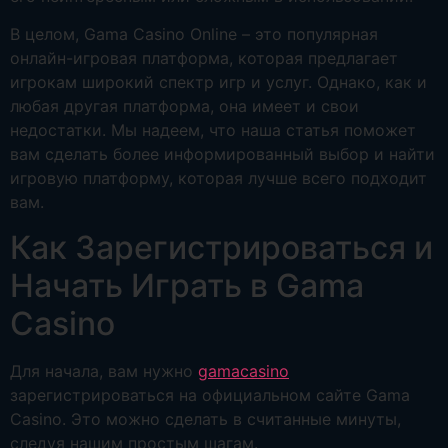
В целом, Gama Casino Online – это популярная
онлайн-игровая платформа, которая предлагает
игрокам широкий спектр игр и услуг. Однако, как и
любая другая платформа, она имеет и свои
недостатки. Мы надеем, что наша статья поможет
вам сделать более информированный выбор и найти
игровую платформу, которая лучше всего подходит
вам.
Как Зарегистрироваться и
Начать Играть в Gama
Casino
Для начала, вам нужно
gamacasino
зарегистрироваться на официальном сайте Gama
Casino. Это можно сделать в считанные минуты,
следуя нашим простым шагам.