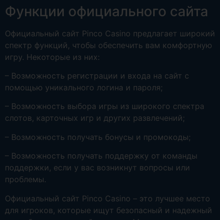
Функции официального сайта
Официальный сайт Pinco Casino предлагает широкий
спектр функций, чтобы обеспечить вам комфортную
игру. Некоторые из них:
– Возможность регистрации и входа на сайт с
помощью уникального логина и пароля;
– Возможность выбора игры из широкого спектра
слотов, карточных игр и других развлечений;
– Возможность получать бонусы и промокоды;
– Возможность получать поддержку от команды
поддержки, если у вас возникнут вопросы или
проблемы.
Официальный сайт Pinco Casino – это лучшее место
для игроков, которые ищут безопасный и надежный