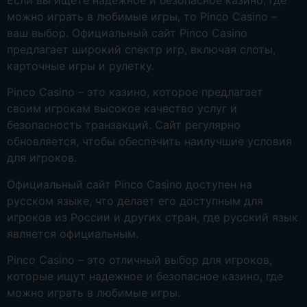
можно играть в любимые игры, то Pinco Casino –
ваш выбор. Официальный сайт Pinco Casino
предлагает широкий спектр игр, включая слоты,
карточные игры и рулетку.
Pinco Casino – это казино, которое предлагает
своим игрокам высокое качество услуг и
безопасность транзакций. Сайт регулярно
обновляется, чтобы обеспечить наилучшие условия
для игроков.
Официальный сайт Pinco Casino доступен на
русском языке, что делает его доступным для
игроков из России и других стран, где русский язык
является официальным.
Pinco Casino – это отличный выбор для игроков,
которые ищут надежное и безопасное казино, где
можно играть в любимые игры.