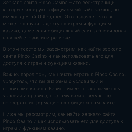
Зеркало сайта Pinco Casino – это веб-страницы,
которые копируют официальный сайт казино, но
имеют другой URL-адрес. Это означает, что вы
можете получить доступ к играм и функциям
казино, даже если официальный сайт заблокирован
в вашей стране или регионе.
В этом тексте мы рассмотрим, как найти зеркало
сайта Pinco Casino и как использовать его для
доступа к играм и функциям казино.
Важно: перед тем, как начать играть в Pinco Casino,
убедитесь, что вы знакомы с условиями и
правилами казино. Казино имеет право изменять
условия и правила, поэтому важно регулярно
проверять информацию на официальном сайте.
Ниже мы рассмотрим, как найти зеркало сайта
Pinco Casino и как использовать его для доступа к
играм и функциям казино.