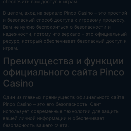
обеспечить вам доступ к играм.
В целом, вход на зеркало Pinco Casino – это простой
и безопасный способ доступа к игровому процессу.
Вам не нужно беспокоиться о безопасности и
надежности, потому что зеркало – это официальный
ресурс, который обеспечивает безопасный доступ к
играм.
Преимущества и функции
официального сайта Pinco
Casino
Один из главных преимуществ официального сайта
Pinco Casino – это его безопасность. Сайт
использует современные технологии для защиты
вашей личной информации и обеспечивает
безопасность вашего счета.