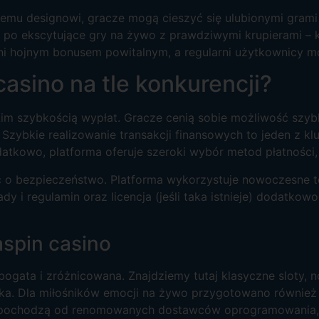
wnemu designowi, gracze mogą cieszyć się ulubionymi gram
ż po ekscytujące gry na żywo z prawdziwymi krupierami – k
ni hojnym bonusem powitalnym, a regularni użytkownicy mo
asino na tle konkurencji?
kim szybkością wypłat. Gracze cenią sobie możliwość szy
 Szybkie realizowanie transakcji finansowych to jeden z 
tkowo, platforma oferuje szeroki wybór metod płatności, 
ć o bezpieczeństwo. Platforma wykorzystuje nowoczesne te
dy i regulamin oraz licencja (jeśli taka istnieje) dodatkow
spin casino
 bogata i zróżnicowana. Znajdziemy tutaj klasyczne sloty, 
ruletka. Dla miłośników emocji na żywo przygotowano równi
y pochodzą od renomowanych dostawców oprogramowania, c