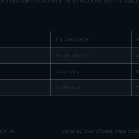
utomatycznie dostosowuje się do rozmiaru ekranu urządzen
1-3 dni robocze
B
3-5 dni robocze
M
24 godziny
B
Do 60 minut
O
ay’n GO
Starburst, Book of Dead, Mega Mool