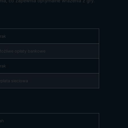
ia, co zapewnia optymalne wrażenia z gry.
rak
ożliwe opłaty bankowe
rak
płata sieciowa
ah