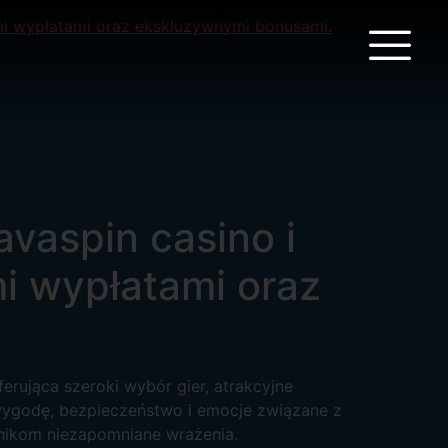
ymi wypłatami oraz ekskluzywnymi bonusami.
avaspin casino i
mi wypłatami oraz
erująca szeroki wybór gier, atrakcyjne
 wygodę, bezpieczeństwo i emocje związane z
wnikom niezapomniane wrażenia.