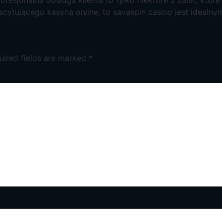
ofesjonalna obsługa klienta to tylko niektóre z zalet, które
scytującego kasyna online, to savaspin casino jest idealn
uired fields are marked
*