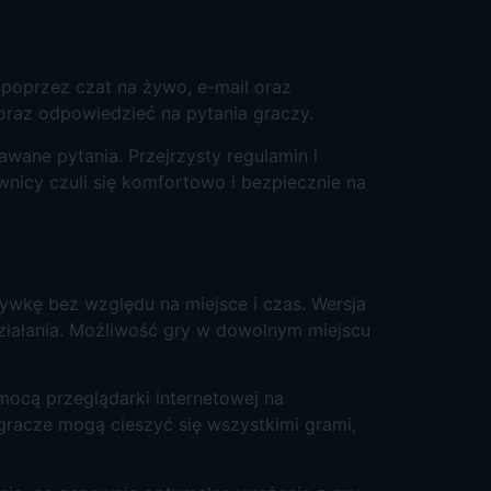
 poprzez czat na żywo, e-mail oraz
 oraz odpowiedzieć na pytania graczy.
wane pytania. Przejrzysty regulamin i
wnicy czuli się komfortowo i bezpiecznie na
ywkę bez względu na miejsce i czas. Wersja
działania. Możliwość gry w dowolnym miejscu
mocą przeglądarki internetowej na
gracze mogą cieszyć się wszystkimi grami,