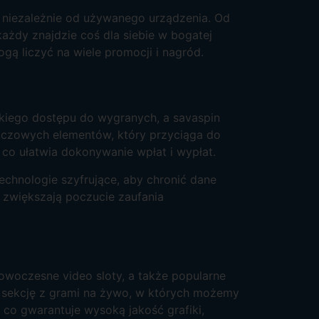
i niezależnie od używanego urządzenia. Od
ażdy znajdzie coś dla siebie w bogatej
gą liczyć na wiele promocji i nagród.
bkiego dostępu do wygranych, a savaspin
kluczowych elementów, który przyciąga do
co ułatwia dokonywanie wpłat i wypłat.
chnologie szyfrujące, aby chronić dane
o zwiększają poczucie zaufania
nowoczesne video sloty, a także popularne
eż sekcję z grami na żywo, w których możemy
o gwarantuje wysoką jakość grafiki,