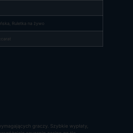
ańska, Ruletka na żywo
ccarat
.
 wymagających graczy. Szybkie wypłaty,