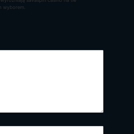
 wyróżniają savaspin casino na tle
ym wyborem.