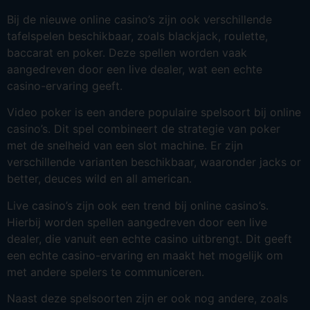
Bij de nieuwe online casino’s zijn ook verschillende
tafelspelen beschikbaar, zoals blackjack, roulette,
baccarat en poker. Deze spellen worden vaak
aangedreven door een live dealer, wat een echte
casino-ervaring geeft.
Video poker is een andere populaire spelsoort bij online
casino’s. Dit spel combineert de strategie van poker
met de snelheid van een slot machine. Er zijn
verschillende varianten beschikbaar, waaronder jacks or
better, deuces wild en all american.
Live casino’s zijn ook een trend bij online casino’s.
Hierbij worden spellen aangedreven door een live
dealer, die vanuit een echte casino uitbrengt. Dit geeft
een echte casino-ervaring en maakt het mogelijk om
met andere spelers te communiceren.
Naast deze spelsoorten zijn er ook nog andere, zoals