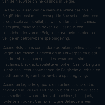
van de nieuwste online casino’s in België.
Be Casino is een van de nieuwste online casino’s in
België. Het casino is gevestigd in Brussel en biedt een
breed scala aan spelletjes, waaronder slot machines,
blackjack, roulette en poker. Be Casino is een
licentiehouder van de Belgische overheid en biedt een
veilige en betrouwbare spelomgeving.
Casino Belgium is een andere populaire online casino in
België. Het casino is gevestigd in Antwerpen en biedt
een breed scala aan spelletjes, waaronder slot
machines, blackjack, roulette en poker. Casino Belgium
is ook een licentiehouder van de Belgische overheid en
biedt een veilige en betrouwbare spelomgeving.
Casino en Ligne Belgique is een online casino dat is
gevestigd in Brussel. Het casino biedt een breed scala
aan spelletjes, waaronder slot machines, blackjack,
roulette en poker. Casino en Ligne Belgique is een