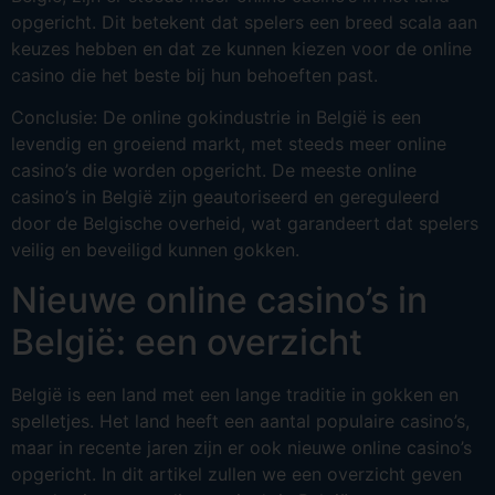
opgericht. Dit betekent dat spelers een breed scala aan
keuzes hebben en dat ze kunnen kiezen voor de online
casino die het beste bij hun behoeften past.
Conclusie: De online gokindustrie in België is een
levendig en groeiend markt, met steeds meer online
casino’s die worden opgericht. De meeste online
casino’s in België zijn geautoriseerd en gereguleerd
door de Belgische overheid, wat garandeert dat spelers
veilig en beveiligd kunnen gokken.
Nieuwe online casino’s in
België: een overzicht
België is een land met een lange traditie in gokken en
spelletjes. Het land heeft een aantal populaire casino’s,
maar in recente jaren zijn er ook nieuwe online casino’s
opgericht. In dit artikel zullen we een overzicht geven