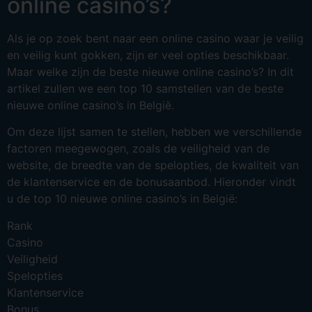
online casino’s?
Als je op zoek bent naar een online casino waar je veilig
en veilig kunt gokken, zijn er veel opties beschikbaar.
Maar welke zijn de beste nieuwe online casino’s? In dit
artikel zullen we een top 10 samstellen van de beste
nieuwe online casino’s in België.
Om deze lijst samen te stellen, hebben we verschillende
factoren meegewogen, zoals de veiligheid van de
website, de breedte van de spelopties, de kwaliteit van
de klantenservice en de bonusaanbod. Hieronder vindt
u de top 10 nieuwe online casino’s in België:
Rank
Casino
Veiligheid
Spelopties
Klantenservice
Bonus