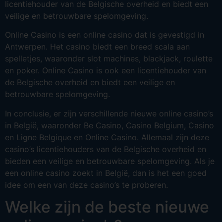
licentiehouder van de Belgische overheid en biedt een
veilige en betrouwbare spelomgeving.
Online Casino is een online casino dat is gevestigd in
Antwerpen. Het casino biedt een breed scala aan
spelletjes, waaronder slot machines, blackjack, roulette
en poker. Online Casino is ook een licentiehouder van
de Belgische overheid en biedt een veilige en
betrouwbare spelomgeving.
In conclusie, er zijn verschillende nieuwe online casino’s
in België, waaronder Be Casino, Casino Belgium, Casino
en Ligne Belgique en Online Casino. Allemaal zijn deze
casino’s licentiehouders van de Belgische overheid en
bieden een veilige en betrouwbare spelomgeving. Als je
een online casino zoekt in België, dan is het een goed
idee om een van deze casino’s te proberen.
Welke zijn de beste nieuwe