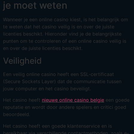
je moet weten
Wanneer je een online casino kiest, is het belangrijk om
te weten dat het casino veilig is en over de juiste
licenties beschikt. Hieronder vind je de belangrijkste
punten om te controleren of een online casino veilig is
en over de juiste licenties beschikt.
Veiligheid
Een veilig online casino heeft een SSL-certificaat
(Secure Sockets Layer) dat de communicatie tussen
jouw computer en het casino beveiligt.
Het casino heeft
nieuwe online casino belgie
een goede
reputatie en wordt door andere spelers en critici goed
beoordeeld.
Het casino heeft een goede klantenservice en is
bereikbaar via verschillende contactmethoden, zoals e-