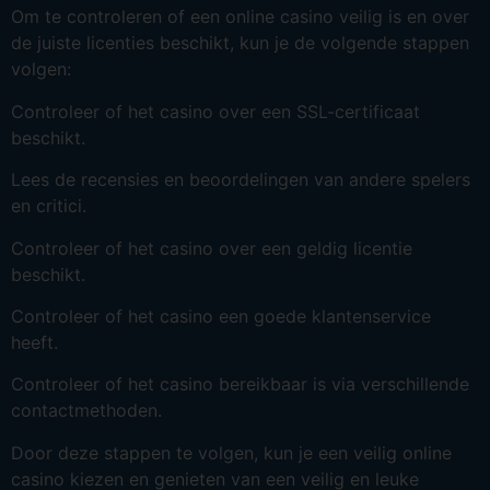
Om te controleren of een online casino veilig is en over
de juiste licenties beschikt, kun je de volgende stappen
volgen:
Controleer of het casino over een SSL-certificaat
beschikt.
Lees de recensies en beoordelingen van andere spelers
en critici.
Controleer of het casino over een geldig licentie
beschikt.
Controleer of het casino een goede klantenservice
heeft.
Controleer of het casino bereikbaar is via verschillende
contactmethoden.
Door deze stappen te volgen, kun je een veilig online
casino kiezen en genieten van een veilig en leuke