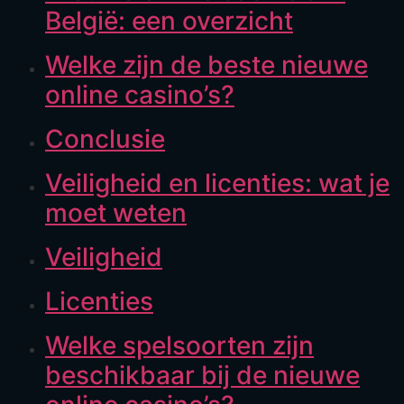
België: een overzicht
Welke zijn de beste nieuwe
online casino’s?
Conclusie
Veiligheid en licenties: wat je
moet weten
Veiligheid
Licenties
Welke spelsoorten zijn
beschikbaar bij de nieuwe