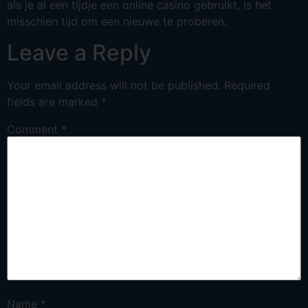
als je al een tijdje een online casino gebruikt, is het
misschien tijd om een nieuwe te proberen.
Leave a Reply
Your email address will not be published.
Required
fields are marked
*
Comment
*
Name
*