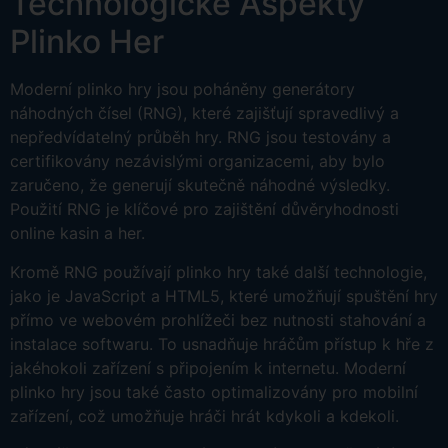
Technologické Aspekty
Plinko Her
Moderní plinko hry jsou poháněny generátory
náhodných čísel (RNG), které zajišťují spravedlivý a
nepředvídatelný průběh hry. RNG jsou testovány a
certifikovány nezávislými organizacemi, aby bylo
zaručeno, že generují skutečně náhodné výsledky.
Použití RNG je klíčové pro zajištění důvěryhodnosti
online kasin a her.
Kromě RNG používají plinko hry také další technologie,
jako je JavaScript a HTML5, které umožňují spuštění hry
přímo ve webovém prohlížeči bez nutnosti stahování a
instalace softwaru. To usnadňuje hráčům přístup k hře z
jakéhokoli zařízení s připojením k internetu. Moderní
plinko hry jsou také často optimalizovány pro mobilní
zařízení, což umožňuje hráči hrát kdykoli a kdekoli.