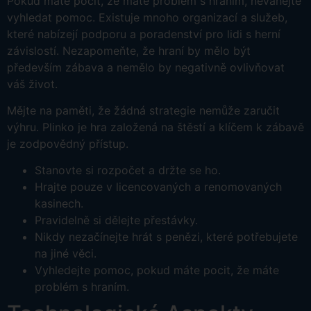
Pokud máte pocit, že máte problém s hraním, neváhejte
vyhledat pomoc. Existuje mnoho organizací a služeb,
které nabízejí podporu a poradenství pro lidi s herní
závislostí. Nezapomeňte, že hraní by mělo být
především zábava a nemělo by negativně ovlivňovat
váš život.
Mějte na paměti, že žádná strategie nemůže zaručit
výhru. Plinko je hra založená na štěstí a klíčem k zábavě
je zodpovědný přístup.
Stanovte si rozpočet a držte se ho.
Hrajte pouze v licencovaných a renomovaných
kasinech.
Pravidelně si dělejte přestávky.
Nikdy nezačínejte hrát s penězi, které potřebujete
na jiné věci.
Vyhledejte pomoc, pokud máte pocit, že máte
problém s hraním.