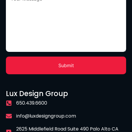
Lux Design Group
650.439.6600
info@luxdesigngroup.com
2625 Middlefield Road Suite 490 Palo Alto CA