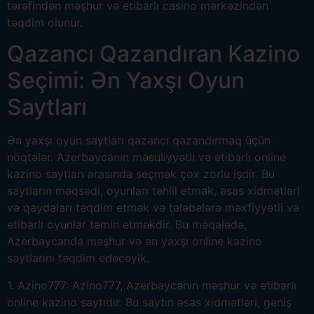
tərəfindən məşhur və etibarlı casino mərkəzindən
təqdim olunur.
Qazancı Qazandıran Kazino
Seçimi: Ən Yaxşı Oyun
Saytları
Ən yaxşı oyun saytları qazancı qazandırmaq üçün
nöqtələr. Azerbaycanın məsuliyyətli və etibarlı online
kazino saytları arasında seçmək çox zorlu işdir. Bu
saytların məqsədi, oyunları təhlil etmək, əsas xidmətləri
və qaydaları təqdim etmək və tələbələrə məxfiyyətli və
etibarlı oyunlar təmin etməkdir. Bu məqalədə,
Azerbaycanda məşhur və ən yaxşı online kazino
saytlarını təqdim edəcəyik.
1. Azino777: Azino777, Azerbaycanın məşhur və etibarlı
online kazino saytıdır. Bu saytın əsas xidmətləri, geniş