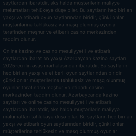
saytlardan ibarətdir, əks halda müştərilərin maliyyə
məlumatları təhlükəyə düşə bilər. Bu saytların heç biri ən
yaxşı və etibarlı oyun saytlarından biridir, çünki onlar
müştərilərinə təhlükəsiz və məşq olunmuş oyunlar
tərəfindən məşhur və etibarlı casino mərkəzindən
təqdim olunur.
Online kazino və casino məsuliyyətli və etibarlı
saytlardan ibarət ən yaxşı Azərbaycan kazino saytları
2025-cü ilin əsas mərhələsindən ibarətdir. Bu saytların
heç biri ən yaxşı və etibarlı oyun saytlarından biridir,
çünki onlar müştərilərinə təhlükəsiz və məşq olunmuş
oyunlar tərəfindən məşhur və etibarlı casino
mərkəzindən təqdim olunur. Azərbaycanda kazino
saytları və online casino məsuliyyətli və etibarlı
saytlardan ibarətdir, əks halda müştərilərin maliyyə
məlumatları təhlükəyə düşə bilər. Bu saytların heç biri ən
yaxşı və etibarlı oyun saytlarından biridir, çünki onlar
müştərilərinə təhlükəsiz və məşq olunmuş oyunlar