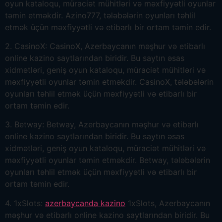
oyun kataloqu, müraciət mühitləri və məxfiyyətli oyunlar
təmin etməkdir. Azino777, tələbələrin oyunları təhlil
etmək üçün məxfiyyətli və etibarlı bir ortam təmin edir.
2. CasinoX: CasinoX, Azerbaycanın məşhur və etibarlı
online kazino saytlarından biridir. Bu saytın əsas
xidmətləri, geniş oyun kataloqu, müraciət mühitləri və
məxfiyyətli oyunlar təmin etməkdir. CasinoX, tələbələrin
oyunları təhlil etmək üçün məxfiyyətli və etibarlı bir
ortam təmin edir.
3. Betway: Betway, Azerbaycanın məşhur və etibarlı
online kazino saytlarından biridir. Bu saytın əsas
xidmətləri, geniş oyun kataloqu, müraciət mühitləri və
məxfiyyətli oyunlar təmin etməkdir. Betway, tələbələrin
oyunları təhlil etmək üçün məxfiyyətli və etibarlı bir
ortam təmin edir.
4. 1xSlots:
azerbaycanda kazino
1xSlots, Azerbaycanın
məşhur və etibarlı online kazino saytlarından biridir. Bu