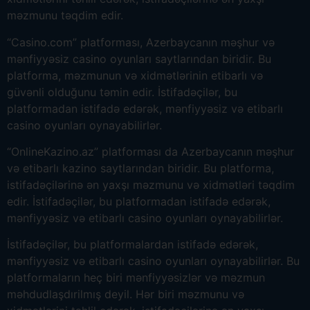
məzmunu təqdim edir.
“Casino.com” platforması, Azerbaycanın məşhur və
mənfiyyəsiz casino oyunları saytlarından biridir. Bu
platforma, məzmunun və xidmətlərinin etibarlı və
güvənli olduğunu təmin edir. İstifadəçilər, bu
platformadan istifadə edərək, mənfiyyəsiz və etibarlı
casino oyunları oynayabilirlər.
“OnlineKazino.az” platforması da Azerbaycanın məşhur
və etibarlı kazino saytlarından biridir. Bu platforma,
istifadəçilərinə ən yaxşı məzmunu və xidmətləri təqdim
edir. İstifadəçilər, bu platformadan istifadə edərək,
mənfiyyəsiz və etibarlı casino oyunları oynayabilirlər.
İstifadəçilər, bu platformalardan istifadə edərək,
mənfiyyəsiz və etibarlı casino oyunları oynayabilirlər. Bu
platformaların heç biri mənfiyyəsizlər və məzmun
məhdudlaşdırilmış deyil. Hər biri məzmunu və