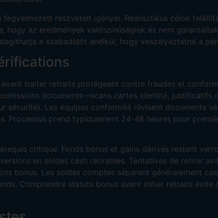
egyelmezett részvételt igényel. Realisztikus célok felállít
sa, hogy az eredmények valószínűségiek és nem garantálta
dagíthatja a szabadidőt anélkül, hogy veszélyeztetné a pé
érifications
avant traiter retraits protégeant contre fraudes et confor
soumissions documents—scans cartes identité, justificatifs 
 sécurité). Les équipes conformité révisent documents vér
s. Processus prend typiquement 24-48 heures pour première
rérequis critique. Fonds bonus et gains dérivés restent ver
ersions en soldes cash retirables. Tentatives de retirer av
ons bonus. Les soldes comptes séparent généralement cash 
fonds. Comprendre statuts bonus avant initier retraits évi
istes