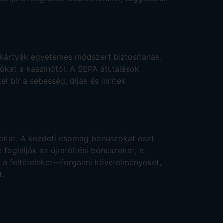
i kártyák egyetemes módszert biztosítanak.
ciókat a kaszinótól. A SEPA átutalások
 bír a sebesség, díjak és limitek
kosokat. A kezdeti csomag bónuszokat oszt
foglalják az újratöltési bónuszokat, a
a a feltételeket—forgalmi követelményeket,
t.