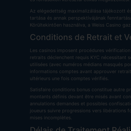
Az elégedettség maximalizálása tájékozott és f
tartása és annak perspektívájának fenntartá
Körültekintően használva, a Weiss Casino gaz
Conditions de Retrait et V
Les casinos imposent procédures vérification 
retraits déclenchent requis KYC nécessitant 
utilisées (avec numéros médians masqués pour
informations comptes avant approuver retrait
ultérieurs une fois comptes vérifiés.
Satisfaire conditions bonus constitue autre p
montants définis devant être misés avant conv
annulations demandes et possibles confiscati
joueurs suivre progressions vers libérations 
mises incomplètes.
Délais de Traitement Réal