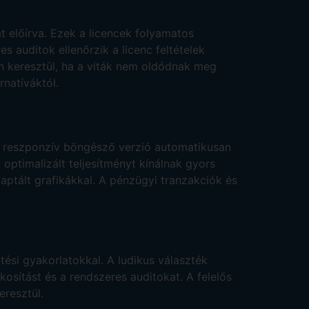
t előírva. Ezek a licencek folyamatos
 auditok ellenőrzik a licenc feltételek
on keresztül, ha a viták nem oldódnak meg
rnatíváktól.
. A reszponzív böngésző verzió automatikusan
optimalizált teljesítményt kínálnak gyors
daptált grafikákkal. A pénzügyi tranzakciók és
ési gyakorlatokkal. A ludikus választék
kosítást és a rendszeres auditokat. A felelős
eresztül.