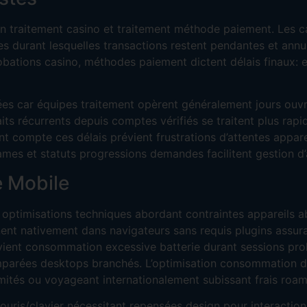
t en traitement casino et traitement méthode paiement. Les
durant lesquelles transactions restent pendantes et annula
bations casino, méthodes paiement dictent délais finaux: e
rées car équipes traitement opèrent généralement jours o
its récurrents depuis comptes vérifiés se traitent plus rap
enant compte ces délais prévient frustrations d’attentes ap
ames et statuts progressions demandes facilitent gestion d’a
e Mobile
 optimisations techniques abordant contraintes appareils a
nt nativement dans navigateurs sans requis plugins assuran
évient consommation excessive batterie durant sessions pr
omparées desktops branchés. L’optimisation consommation 
imités ou voyageant internationalement subissant frais roa
souris/clavier nécessitant repensées design pour interaction