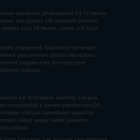
 casinos requièrent généralement 24-72 heures
bles. Les joueurs VIP reçoivent priorités
-wallets sous 24 heures, cartes 3-5 jours
uvrables uniquement. Soumettre demandes
idement que premiers retraits nécessitant
paremment longues mais normales pour
ttentes réalistes.
bsentes sur ordinateurs desktop. Les jeux
t compatibilité à travers plateformes iOS,
olongées—critique considérant capacités
données réduit usage bande passante,
ming coûteux.
s doigt naturelles. Les boutons s’agrandissent