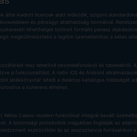
ás
 által kiadott licencek alatt működik, szigorú standardoka
ékosvédelem és pénzügyi átláthatóság normáival. Rendszeres
isszkereseti lehetőséget biztosít formális panasz eljárások
egít megkülönböztetni a legitim üzemeltetőket a kétes alte
hozzáférést tesz lehetővé okostelefonokról és tabletekről
e a funkcionalitást. A natív iOS és Android alkalmazások 
A mobil játékkönyvtár lefedi a desktop katalógus többségét a
ztosítva a koherens élményt.
t Weiss Casino modern funkciókat integrál bevált üzemeltet
et. A biztonsági protokollok magukban foglalják az adattit
menedzsment eszközökön és az asszisztencia forrásainkon k