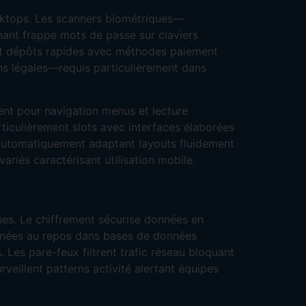
esktops. Les scanners biométriques—
nant frappe mots de passe sur claviers
ant dépôts rapides avec méthodes paiement
ons légales—requis particulièrement dans
ent pour navigation menus et lecture
iculièrement slots avec interfaces élaborées
s automatiquement adaptant layouts fluidement
riés caractérisant utilisation mobile.
es. Le chiffrement sécurise données en
données au repos dans bases de données
Les pare-feux filtrent trafic réseau bloquant
veillent patterns activité alertant équipes