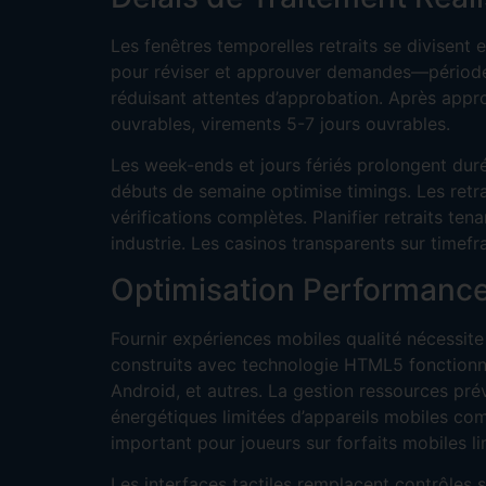
Les fenêtres temporelles retraits se divisen
pour réviser et approuver demandes—périodes 
réduisant attentes d’approbation. Après appro
ouvrables, virements 5-7 jours ouvrables.
Les week-ends et jours fériés prolongent du
débuts de semaine optimise timings. Les retra
vérifications complètes. Planifier retraits t
industrie. Les casinos transparents sur timefr
Optimisation Performanc
Fournir expériences mobiles qualité nécessite
construits avec technologie HTML5 fonctionne
Android, et autres. La gestion ressources pr
énergétiques limitées d’appareils mobiles c
important pour joueurs sur forfaits mobiles l
Les interfaces tactiles remplacent contrôles 