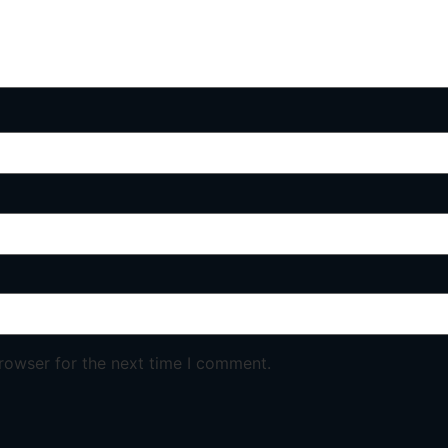
rowser for the next time I comment.