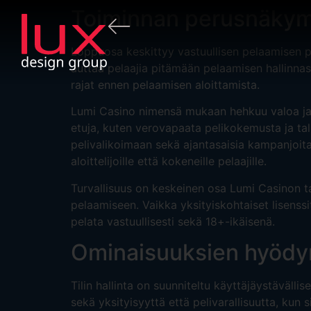
Toiminnan perusnäkymä
Loppuosa keskittyy vastuullisen pelaamisen peri
auttaa pelaajia pitämään pelaamisen hallinnass
rajat ennen pelaamisen aloittamista.
Lumi Casino nimensä mukaan hehkuu valoa ja
etuja, kuten verovapaata pelikokemusta ja ta
pelivalikoimaan sekä ajantasaisia kampanjoita
aloittelijoille että kokeneille pelaajille.
Turvallisuus on keskeinen osa Lumi Casinon ta
pelaamiseen. Vaikka yksityiskohtaiset lisenssi
pelata vastuullisesti sekä 18+-ikäisenä.
Ominaisuuksien hyödyn
Tilin hallinta on suunniteltu käyttäjäystävälli
sekä yksityisyyttä että pelivarallisuutta, kun si