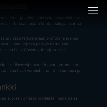
sinosta
alletus- ja pelirajoihin sekä itsearviointiin –
 on aina tärkeää pelata kohtuudella ja asettaa
ssä arviossa tarkastellaan brändin tarjoamia
ulkoasu lupaa nopean pääsyn kattavaan
kemuksen Lumi Casino voi tarjota sekä
olliset lisenssiperustat luovat luottamusta
ien on aina hyvä varmistaa omat oikeutensa ja
ankki
etuksia suoraan omasta profiilista. Tämä tukee