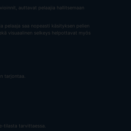
vioinnit, auttavat pelaajia hallitsemaan
ja pelaaja saa nopeasti käsityksen pelien
sekä visuaalinen selkeys helpottavat myös
n tarjontaa.
-tilasta tarvittaessa.