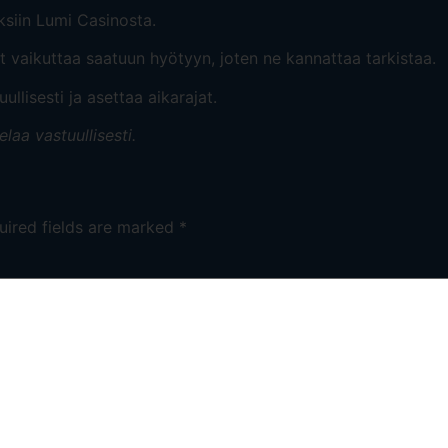
ksiin Lumi Casinosta.
 vaikuttaa saatuun hyötyyn, joten ne kannattaa tarkistaa.
ullisesti ja asettaa aikarajat.
elaa vastuullisesti.
uired fields are marked
*