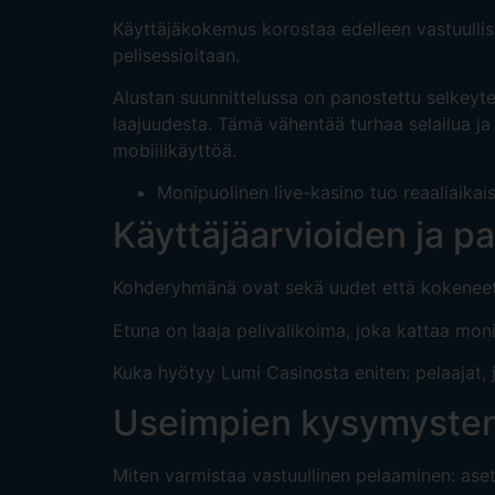
Käyttäjäkokemus korostaa edelleen vastuullisuut
pelisessioitaan.
Alustan suunnittelussa on panostettu selkeyte
laajuudesta. Tämä vähentää turhaa selailua ja
mobiilikäyttöä.
Monipuolinen live-kasino tuo reaaliaikais
Käyttäjäarvioiden ja pa
Kohderyhmänä ovat sekä uudet että kokeneet p
Etuna on laaja pelivalikoima, joka kattaa mon
Kuka hyötyy Lumi Casinosta eniten: pelaajat, j
Useimpien kysymysten
Miten varmistaa vastuullinen pelaaminen: aseta 