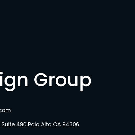
sign Group
.com
 Suite 490 Palo Alto CA 94306