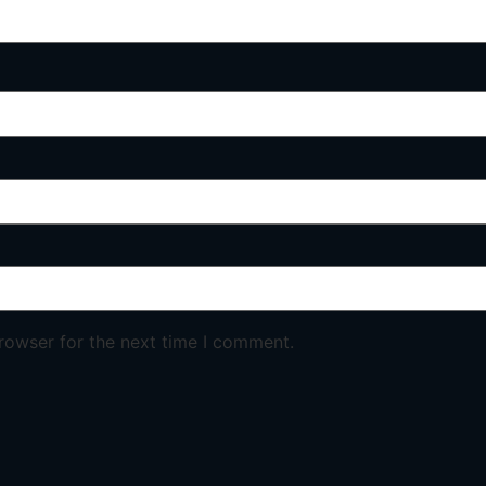
rowser for the next time I comment.