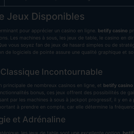
e Jeux Disponibles
terminant pour apprécier un casino en ligne.
betify casino
pr
ns. Les machines à sous, les jeux de table, le casino en dir
Que vous soyez fan de jeux de hasard simples ou de strat
ion de logiciels de pointe assure une qualité graphique et s
 Classique Incontournable
on principale de nombreux casinos en ligne, et
betify casino
onctionnalités bonus, ces jeux offrent des possibilités de ga
t par les machines à sous à jackpot progressif, il y en a po
rtant à prendre en compte, car elle détermine la fréquence
gie et Adrénaline
tégique, les jeux de table sont une excellente option.
beti