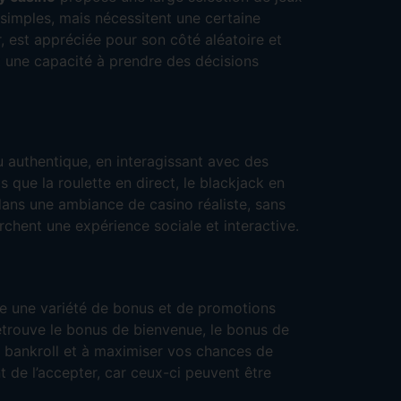
s simples, mais nécessitent une certaine
, est appréciée pour son côté aléatoire et
t une capacité à prendre des décisions
u authentique, en interagissant avec des
s que la roulette en direct, le blackjack en
dans une ambiance de casino réaliste, sans
erchent une expérience sociale et interactive.
 une variété de bonus et de promotions
 retrouve le bonus de bienvenue, le bonus de
e bankroll et à maximiser vos chances de
 de l’accepter, car ceux-ci peuvent être