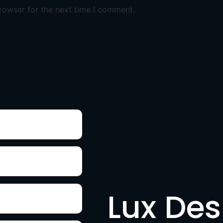
rowser for the next time I comment.
Lux De