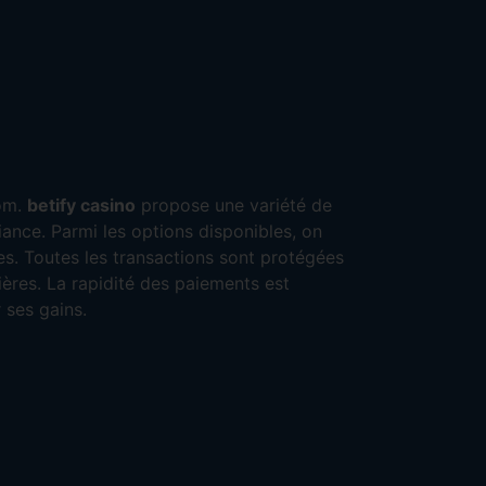
nom.
betify casino
propose une variété de
ance. Parmi les options disponibles, on
res. Toutes les transactions sont protégées
ières. La rapidité des paiements est
 ses gains.