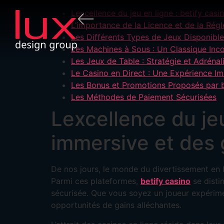
Lexcellence du jeu en ligne : betify cas
L’importance de la Licence et de la Rég
Les Différents Types de Jeux Disponibl
Les Machines à Sous : Un Classique Inc
Les Jeux de Table : Stratégie et Adrénal
Le Casino en Direct : Une Expérience I
Les Bonus et Promotions Proposés par b
Les Méthodes de Paiement Sécurisées
Lexcellence du jeu
immersive et des 
De nos jours, le monde du divertissement en l
Parmi ces plateformes,
betify casino
se disti
sécurisée. Que vous soyez un joueur expérime
opportunités de gains alléchantes.