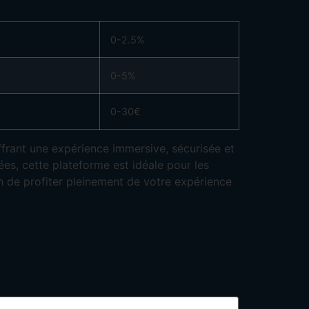
0-2.5%
0-5%
0-30€
frant une expérience immersive, sécurisée et
ées, cette plateforme est idéale pour les
in de profiter pleinement de votre expérience