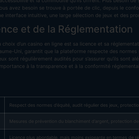
r accessibilité et la commodité qu’ils offrent. Plus besoin d
vous avez besoin se trouve à portée de clic, depuis le conf
 interface intuitive, une large sélection de jeux et des pro
ence et de la Réglementation
 choix d’un casino en ligne est sa licence et sa réglementat
ume-Uni, garantit que la plateforme respecte des normes st
jeux sont régulièrement audités pour s’assurer qu’ils sont al
portance à la transparence et à la conformité réglementair
Respect des normes d’équité, audit régulier des jeux, protecti
Mesures de prévention du blanchiment d’argent, protection des
Licence plus abordable, mais moins exigeante en termes de r