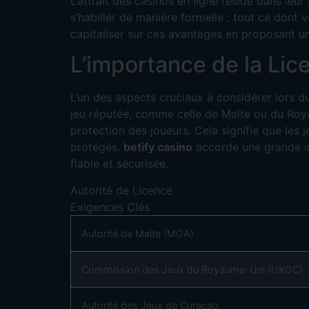
L’attrait des casinos en ligne réside dans leu
s’habiller de manière formelle : tout ce dont 
capitaliser sur ces avantages en proposant une
L’importance de la Lic
L’un des aspects cruciaux à considérer lors du
jeu réputée, comme celle de Malte ou du Roya
protection des joueurs. Cela signifie que les 
protégés.
betify casino
accorde une grande im
fiable et sécurisée.
Autorité de Licence
Exigences Clés
Autorité de Malte (MGA)
Commission des Jeux du Royaume-Uni (UKGC)
Autorité des Jeux de Curaçao