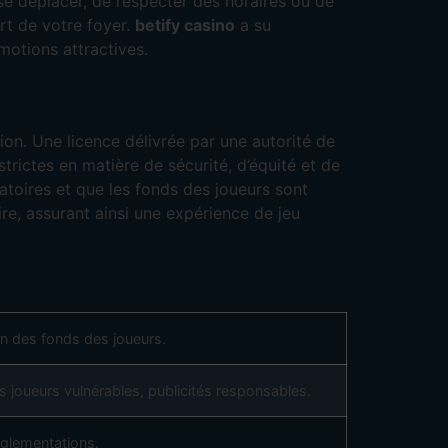
e se déplacer, de respecter des horaires ou de
ort de votre foyer.
betify casino
a su
motions attractives.
ion. Une licence délivrée par une autorité de
rictes en matière de sécurité, d’équité et de
éatoires et que les fonds des joueurs sont
e, assurant ainsi une expérience de jeu
on des fonds des joueurs.
 joueurs vulnérables, publicités responsables.
églementations.