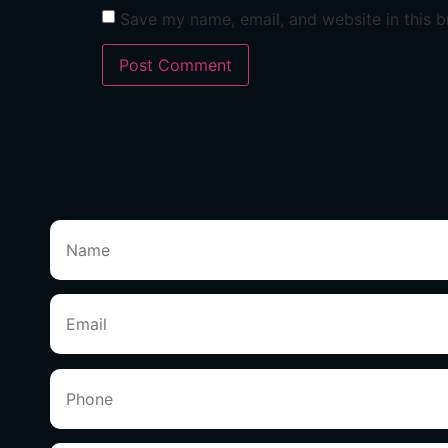
Save my name, email, and website in this b