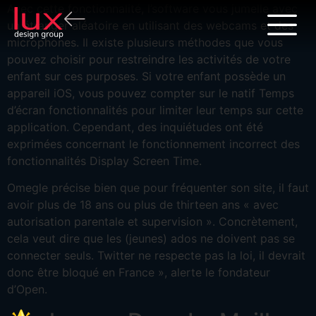
Avec cette fonctionnalité, l’software vous jumelle avec
un étranger aléatoire en utilisant des webcams et des
microphones. Il existe plusieurs méthodes que vous
pouvez choisir pour restreindre les activités de votre
enfant sur ces purposes. Si votre enfant possède un
appareil iOS, vous pouvez compter sur le natif Temps
d’écran fonctionnalités pour limiter leur temps sur cette
application. Cependant, des inquiétudes ont été
exprimées concernant le fonctionnement incorrect des
fonctionnalités Display Screen Time.
Omegle précise bien que pour fréquenter son site, il faut
avoir plus de 18 ans ou plus de thirteen ans « avec
autorisation parentale et supervision ». Concrètement,
cela veut dire que les (jeunes) ados ne doivent pas se
connecter seuls. Twitter ne respecte pas la loi, il devrait
donc être bloqué en France », alerte le fondateur
d’Open.