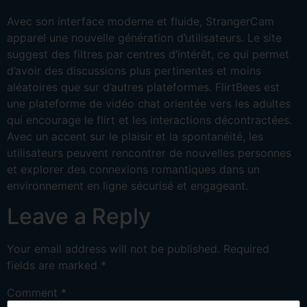
Avec son interface moderne et fluide, StrangerCam
apparel une nouvelle génération d’utilisateurs. Le site
suggest des filtres par centres d’intérêt, ce qui permet
d’avoir des discussions plus pertinentes et moins
aléatoires que sur d’autres plateformes. FlirtBees est
une plateforme de vidéo chat orientée vers les adultes
qui encourage le flirt et les interactions décontractées.
Avec un accent sur le plaisir et la spontanéité, les
utilisateurs peuvent rencontrer de nouvelles personnes
et explorer des connexions romantiques dans un
environnement en ligne sécurisé et engageant.
Leave a Reply
Your email address will not be published.
Required
fields are marked
*
Comment
*