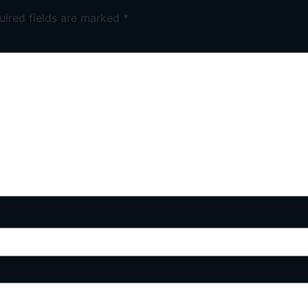
uired fields are marked
*