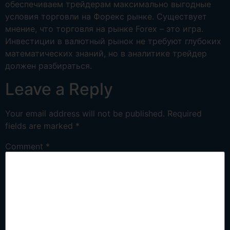
обеспечиваем трейдерам максимально выгодные
условия торговли на Форекс рынке. Существует
мнение, что торговля на рынке Forex – это игра.
Инвестиции в валютный рынок не требуют глубоких
математических знаний, но в аналитике трейдер
должен разбираться.
Leave a Reply
Your email address will not be published.
Required
fields are marked
*
Comment
*