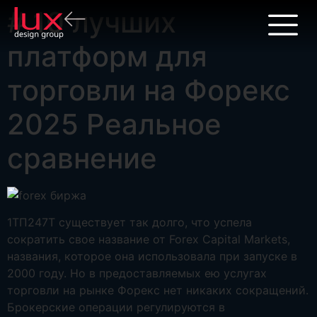
# 10 лучших
платформ для
торговли на Форекс
2025 Реальное
сравнение
1ТП247Т существует так долго, что успела
сократить свое название от Forex Capital Markets,
названия, которое она использовала при запуске в
2000 году. Но в предоставляемых ею услугах
торговли на рынке Форекс нет никаких сокращений.
Брокерские операции регулируются в