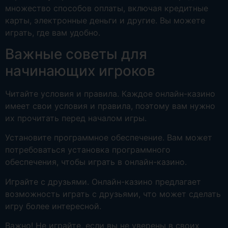
множество способов оплаты, включая кредитные
карты, электронные деньги и другие. Вы можете
играть, где вам удобно.
Важные советы для
начинающих игроков
Читайте условия и правила. Каждое онлайн-казино
имеет свои условия и правила, поэтому вам нужно
их прочитать перед началом игры.
Установите программное обеспечение. Вам может
потребоваться установка программного
обеспечения, чтобы играть в онлайн-казино.
Играйте с друзьями. Онлайн-казино предлагает
возможность играть с друзьями, что может сделать
игру более интересной.
Важно! Не играйте, если вы не уверены в своих