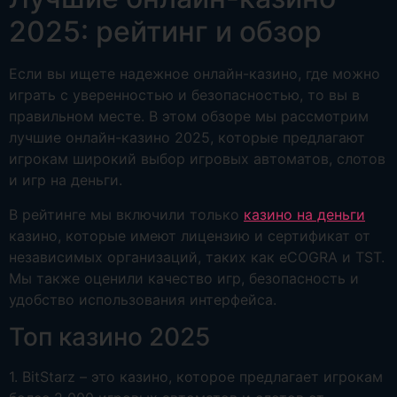
2025: рейтинг и обзор
Если вы ищете надежное онлайн-казино, где можно
играть с уверенностью и безопасностью, то вы в
правильном месте. В этом обзоре мы рассмотрим
лучшие онлайн-казино 2025, которые предлагают
игрокам широкий выбор игровых автоматов, слотов
и игр на деньги.
В рейтинге мы включили только
казино на деньги
казино, которые имеют лицензию и сертификат от
независимых организаций, таких как eCOGRA и TST.
Мы также оценили качество игр, безопасность и
удобство использования интерфейса.
Топ казино 2025
1. BitStarz – это казино, которое предлагает игрокам