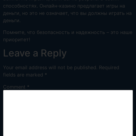
способностях. Онлайн-казино предлагает игры на
деньги, но это не означает, что вы должны играть на
деньги.
Помните, что безопасность и надежность – это наше
приоритет!
Leave a Reply
Your email address will not be published.
Required
fields are marked
*
Comment
*