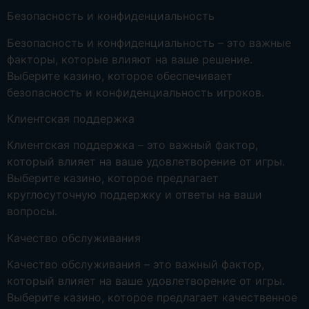
Безопасность и конфиденциальность
Безопасность и конфиденциальность – это важные
факторы, которые влияют на ваше решение.
Выберите казино, которое обеспечивает
безопасность и конфиденциальность игроков.
Клиентская поддержка
Клиентская поддержка – это важный фактор,
который влияет на ваше удовлетворение от игры.
Выберите казино, которое предлагает
круглосуточную поддержку и ответы на ваши
вопросы.
Качество обслуживания
Качество обслуживания – это важный фактор,
который влияет на ваше удовлетворение от игры.
Выберите казино, которое предлагает качественное