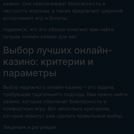
казино. Они обеспечивают безопасность и
честность игрокам, а также предлагают широкий
ассортимент игр и бонусы.
Надеемся, что это обзоре поможет вам найти
лучшее онлайн-казино для вас.
Выбор лучших онлайн-
казино: критерии и
параметры
Выбор надежного онлайн-казино – это задача,
требующая тщательного подхода. Вам нужно найти
казино, которое обеспечит безопасность и
комфортную игру. Вот несколько критериев,
которые помогут вам сделать правильный выбор.
Лицензия и регуляция