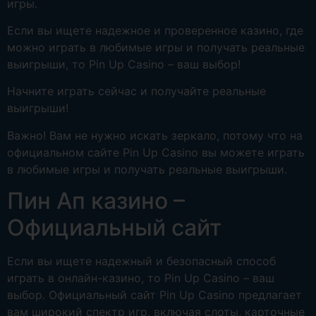
игры.
Если вы ищете надежное и проверенное казино, где
можно играть в любимые игры и получать реальные
выигрыши, то Pin Up Casino – ваш выбор!
Начните играть сейчас и получайте реальные
выигрыши!
Важно! Вам не нужно искать зеркало, потому что на
официальном сайте Pin Up Casino вы можете играть
в любимые игры и получать реальные выигрыши.
Пин Ап казино –
Официальный сайт
Если вы ищете надежный и безопасный способ
играть в онлайн-казино, то Pin Up Casino – ваш
выбор. Официальный сайт Pin Up Casino предлагает
вам широкий спектр игр, включая слоты, карточные