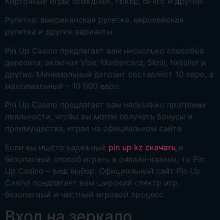
Карточные игры: блэкджек, покер, бинго и другие.
Рулетка: американская рулетка, европейская
рулетка и другие варианты.
Pin Up Casino предлагает вам несколько способов
депозита, включая Visa, Mastercard, Skrill, Neteller и
другие. Минимальный депозит составляет 10 евро, а
максимальный – 10 000 евро.
Pin Up Casino предлагает вам несколько программ
лояльности, чтобы вы могли получать бонусы и
преимущества, играя на официальном сайте.
Если вы ищете надежный
pin up kz скачать
и
безопасный способ играть в онлайн-казино, то Pin
Up Casino – ваш выбор. Официальный сайт Pin Up
Casino предлагает вам широкий спектр игр,
безопасный и честный игровой процесс.
Вход на зеркало