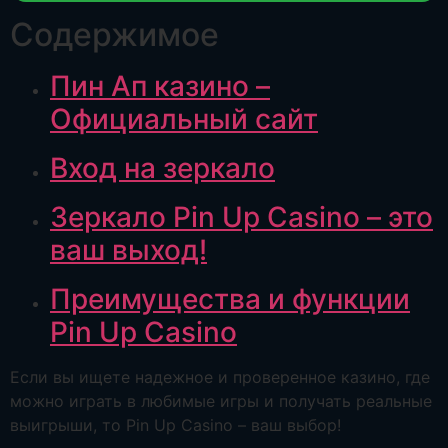
Содержимое
Пин Ап казино –
Официальный сайт
Вход на зеркало
Зеркало Pin Up Casino – это
ваш выход!
Преимущества и функции
Pin Up Casino
Если вы ищете надежное и проверенное казино, где
можно играть в любимые игры и получать реальные
выигрыши, то Pin Up Casino – ваш выбор!