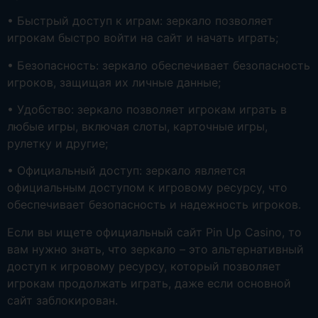
• Быстрый доступ к играм: зеркало позволяет
игрокам быстро войти на сайт и начать играть;
• Безопасность: зеркало обеспечивает безопасность
игроков, защищая их личные данные;
• Удобство: зеркало позволяет игрокам играть в
любые игры, включая слоты, карточные игры,
рулетку и другие;
• Официальный доступ: зеркало является
официальным доступом к игровому ресурсу, что
обеспечивает безопасность и надежность игроков.
Если вы ищете официальный сайт Pin Up Casino, то
вам нужно знать, что зеркало – это альтернативный
доступ к игровому ресурсу, который позволяет
игрокам продолжать играть, даже если основной
сайт заблокирован.