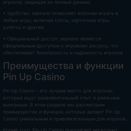
игроков, защищая их личные данные;
• Удобство: зеркало позволяет игрокам играть в
любые игры, включая слоты, карточные игры,
рулетку и другие;
• Официальный доступ: зеркало является
официальным доступом к игровому ресурсу, что
обеспечивает безопасность и надежность игроков.
Преимущества и функции
Pin Up Casino
Pin Up Casino – это лучшее место для игроков,
которые ищут развлекательный опыт и реальные
выигрыши. В этом разделе мы рассмотрим
преимущества и функции, которые делают Pin Up
Casino уникальным и привлекательным для игроков.
Кроме того, Pin Up Casino предлагает несколько