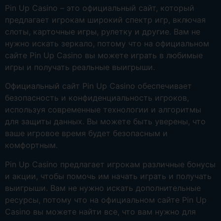
Pin Up Casino – это официальный сайт, который
предлагает игрокам широкий спектр игр, включая
слоты, карточные игры, рулетку и другие. Вам не
нужно искать зеркало, потому что на официальном
сайте Pin Up Casino вы можете играть в любимые
игры и получать реальные выигрыши.
Официальный сайт Pin Up Casino обеспечивает
безопасность и конфиденциальность игроков,
используя современные технологии и алгоритмы
для защиты данных. Вы можете быть уверены, что
ваше игровое время будет безопасным и
комфортным.
Pin Up Casino предлагает игрокам различные бонусы
и акции, чтобы помочь им начать играть и получать
выигрыши. Вам не нужно искать дополнительные
ресурсы, потому что на официальном сайте Pin Up
Casino вы можете найти все, что вам нужно для