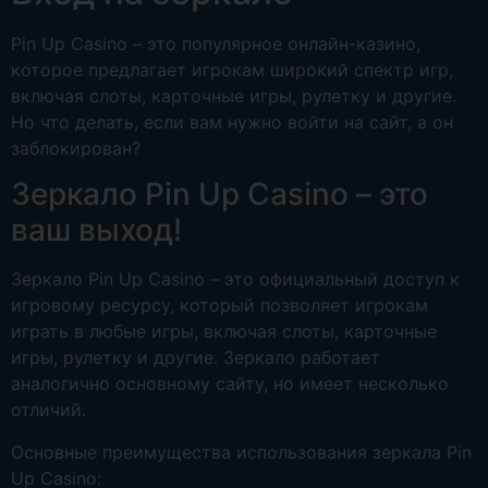
Pin Up Casino – это популярное онлайн-казино,
которое предлагает игрокам широкий спектр игр,
включая слоты, карточные игры, рулетку и другие.
Но что делать, если вам нужно войти на сайт, а он
заблокирован?
Зеркало Pin Up Casino – это
ваш выход!
Зеркало Pin Up Casino – это официальный доступ к
игровому ресурсу, который позволяет игрокам
играть в любые игры, включая слоты, карточные
игры, рулетку и другие. Зеркало работает
аналогично основному сайту, но имеет несколько
отличий.
Основные преимущества использования зеркала Pin
Up Casino: