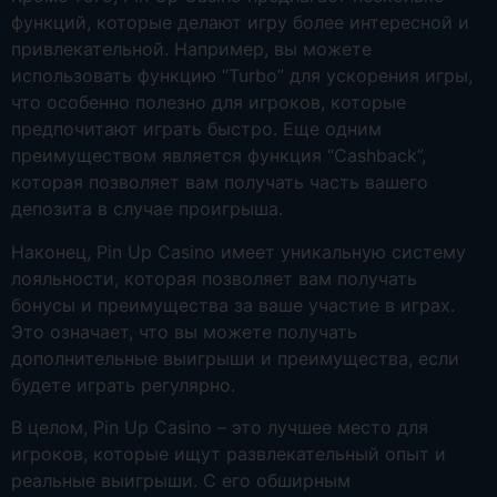
функций, которые делают игру более интересной и
привлекательной. Например, вы можете
использовать функцию “Turbo” для ускорения игры,
что особенно полезно для игроков, которые
предпочитают играть быстро. Еще одним
преимуществом является функция “Cashback”,
которая позволяет вам получать часть вашего
депозита в случае проигрыша.
Наконец, Pin Up Casino имеет уникальную систему
лояльности, которая позволяет вам получать
бонусы и преимущества за ваше участие в играх.
Это означает, что вы можете получать
дополнительные выигрыши и преимущества, если
будете играть регулярно.
В целом, Pin Up Casino – это лучшее место для
игроков, которые ищут развлекательный опыт и
реальные выигрыши. С его обширным