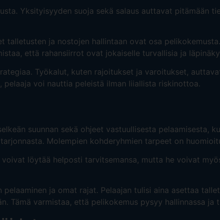
usta. Yksityisyyden suoja sekä salaus auttavat pitämään ti
talletusten ja nostojen hallintaan ovat osa pelikokemusta. 
mistaa, että rahansiirrot ovat jokaiselle turvallisia ja läpinäky
rategiaa. Työkalut, kuten rajoitukset ja varoitukset, auttav
laaja voi nauttia peleistä ilman liiallista riskinottoa.
at selkeän suunnan sekä ohjeet vastuullisesta pelaamisesta,
itarjonnasta. Molempien kohderyhmien tarpeet on huomioitu
oivat löytää helposti tarvitsemansa, mutta he voivat myös 
 pelaaminen ja omat rajat. Pelaajan tulisi aina asettaa talle
n. Tämä varmistaa, että pelikokemus pysyy hallinnassa ja tu