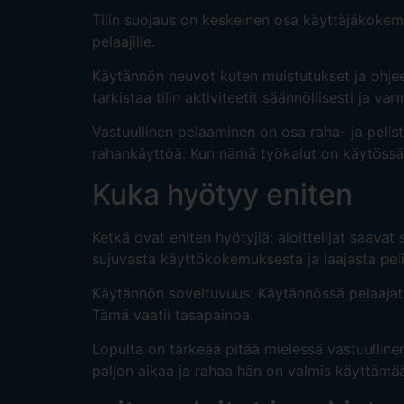
Tilin suojaus on keskeinen osa käyttäjäkokem
pelaajille.
Käytännön neuvot kuten muistutukset ja ohjeet 
tarkistaa tilin aktiviteetit säännöllisesti ja var
Vastuullinen pelaaminen on osa raha- ja pelist
rahankäyttöä. Kun nämä työkalut on käytössä, pe
Kuka hyötyy eniten
Ketkä ovat eniten hyötyjiä: aloittelijat saav
sujuvasta käyttökokemuksesta ja laajasta pel
Käytännön soveltuvuus: Käytännössä pelaajat v
Tämä vaatii tasapainoa.
Lopulta on tärkeää pitää mielessä vastuullinen
paljon aikaa ja rahaa hän on valmis käyttämää