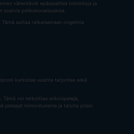
inen vähentävät epäasiallisia toimintoja ja
en sopivia pelikokonaisuuksia.
ssa. Tämä auttaa ratkaisemaan ongelmia
elposti kurkistaa uusinta tarjontaa sekä
. Tämä voi tarkoittaa erikoispelejä,
ä pelaajat kiinnostuneina ja tarjota jotain