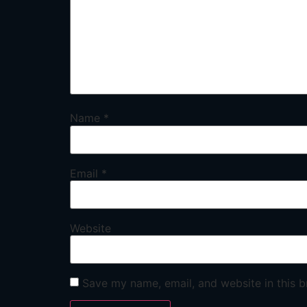
Name
*
Email
*
Website
Save my name, email, and website in this b