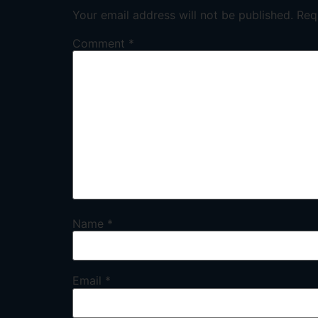
Your email address will not be published.
Req
Comment
*
Name
*
Email
*