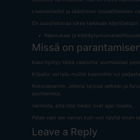
Lisenssitiedot ja säädösten noudattaminen var
On suositeltavaa lukea tarkkaan käyttöehdot 
Rajoitukset ja kieltäytymismahdollisuudet
Missä on parantamisen
Kuka hyötyy tästä casinolta: suomalaiset pelaa
Kilpailu: vertailu muihin kasinoihin voi palja
Kokonaisarvio: Jellona tarjoaa selkeän ja turv
aloittamista.
Varmista, että tilisi tiedot ovat ajan tasalla.
Pelaa vain sen verran kuin voit hävitä ilman ta
Leave a Reply