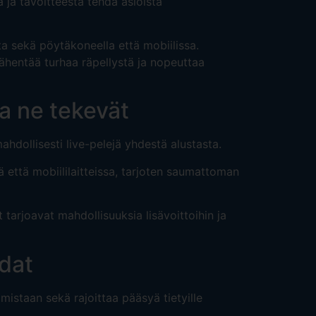
ja tavoitteesta tehdä asioista
ta sekä pöytäkoneella että mobiilissa.
ähentää turhaa räpellystä ja nopeuttaa
oa ne tekevät
mahdollisesti live-pelejä yhdestä alustasta.
ä että mobiililaitteissa, tarjoten saumattoman
tarjoavat mahdollisuuksia lisävoittoihin ja
hdat
mistaan sekä rajoittaa pääsyä tietyille