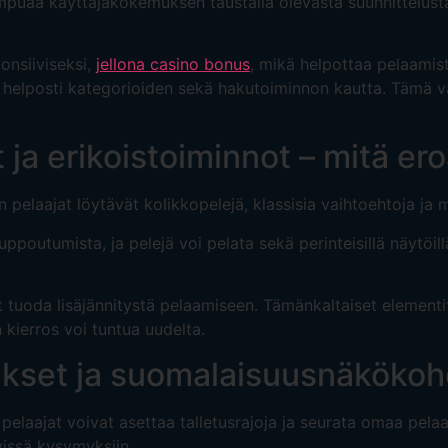
uaa käyttäjäkokemuksen taustalla olevasta suunnittelusta 
ponsiiviseksi,
jellona casino bonus
, mikä helpottaa pelaamis
t helposti kategorioiden sekä hakutoiminnon kautta. Tämä v
t ja erikoistoiminnot – mitä er
in pelaajat löytävät kolikkopelejä, klassisia vaihtoehtoja ja 
ppoutumista, ja pelejä voi pelata sekä perinteisillä näytöill
 tuoda lisäjännitystä pelaamiseen. Tämänkaltaiset elementit 
kierros voi tuntua uudelta.
itukset ja suomalaisuusnäköko
pelaajat voivat asettaa talletusrajoja ja seurata omaa pelaa
ävissä kysymyksiin.