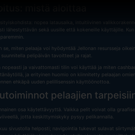
itus: mistä aloittaa
tyiskohdista: nopea latausaika, intuitiivinen valikkorakenne
ti lähestyttävän sekä uusille että kokeneille käyttäjille. Ku
a paremmin.
se, miten pelaaja voi hyödyntää Jellonan resursseja oikein
suunnitella pelipäivän tavoitteet ja rajat.
nopeasti ja vaivattomasti tilin voi käyttää ja miten cashba
änäytöllä, ja erityinen huomio on kiinnitetty pelaajan omien
ennen ehkäpä uuden pelillisenssin käyttöönottoa.
utoiminnot pelaajien tarpeisii
ainen osa käytettävyyttä. Vaikka pelit voivat olla graafises
 viiveellä, jotta keskittymiskyky pysyy pelikannalla.
kkuu sivustolla helposti; navigointia tukevat sulavat siirtymä