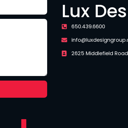
Lux De
650.439.6600
info@luxdesigngroup
2625 Middlefield Road