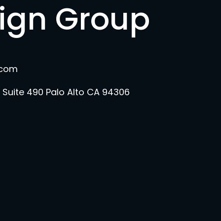
sign Group
.com
 Suite 490 Palo Alto CA 94306