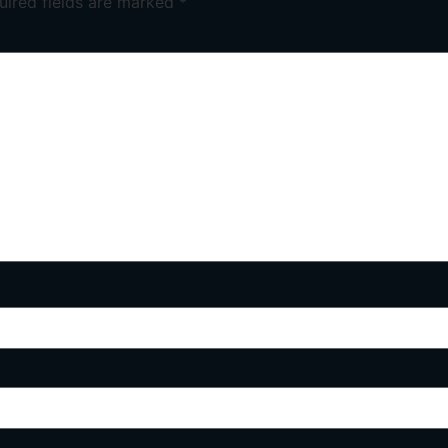
uired fields are marked
*