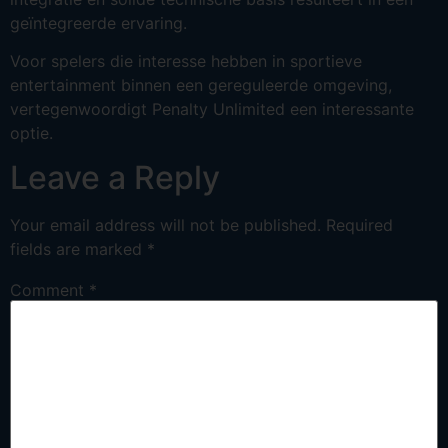
geïntegreerde ervaring.
Voor spelers die interesse hebben in sportieve
entertainment binnen een gereguleerde omgeving,
vertegenwoordigt Penalty Unlimited een interessante
optie.
Leave a Reply
Your email address will not be published.
Required
fields are marked
*
Comment
*