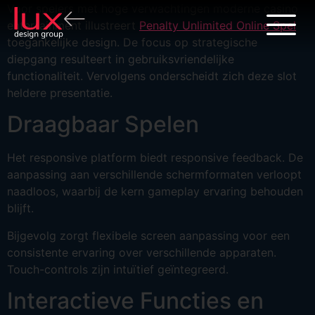
Voor spelers met hoge verwachtingen moderne casino
entertainment illustreert
Penalty Unlimited Online Spel
toegankelijke design. De focus op strategische
diepgang resulteert in gebruiksvriendelijke
functionaliteit. Vervolgens onderscheidt zich deze slot
heldere presentatie.
Draagbaar Spelen
Het responsive platform biedt responsive feedback. De
aanpassing aan verschillende schermformaten verloopt
naadloos, waarbij de kern gameplay ervaring behouden
blijft.
Bijgevolg zorgt flexibele screen aanpassing voor een
consistente ervaring over verschillende apparaten.
Touch-controls zijn intuïtief geïntegreerd.
Interactieve Functies en