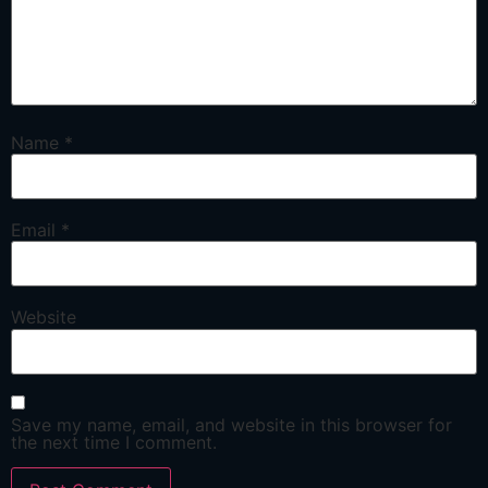
Name
*
Email
*
Website
Save my name, email, and website in this browser for
the next time I comment.