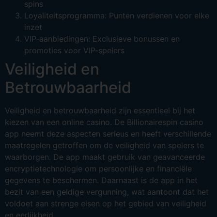
spins
Loyaliteitsprogramma: Punten verdienen voor elke
inzet
VIP-aanbiedingen: Exclusieve bonussen en
promoties voor VIP-spelers
Veiligheid en
Betrouwbaarheid
Veiligheid en betrouwbaarheid zijn essentieel bij het
kiezen van een online casino. De Billionairespin casino
app neemt deze aspecten serieus en heeft verschillende
maatregelen getroffen om de veiligheid van spelers te
waarborgen. De app maakt gebruik van geavanceerde
encryptietechnologie om persoonlijke en financiële
gegevens te beschermen. Daarnaast is de app in het
bezit van een geldige vergunning, wat aantoont dat het
voldoet aan strenge eisen op het gebied van veiligheid
en eerlijkheid.