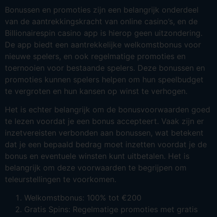
Bonussen en promoties zijn een belangrijk onderdeel
van de aantrekkingskracht van online casino’s, en de
Billionairespin casino app is hierop geen uitzondering.
De app biedt een aantrekkelijke welkomstbonus voor
nieuwe spelers, en ook regelmatige promoties en
toernooien voor bestaande spelers. Deze bonussen en
promoties kunnen spelers helpen om hun speelbudget
te vergroten en hun kansen op winst te verhogen.
Het is echter belangrijk om de bonusvoorwaarden goed
te lezen voordat je een bonus accepteert. Vaak zijn er
inzetvereisten verbonden aan bonussen, wat betekent
dat je een bepaald bedrag moet inzetten voordat je de
bonus en eventuele winsten kunt uitbetalen. Het is
belangrijk om deze voorwaarden te begrijpen om
teleurstellingen te voorkomen.
Welkomstbonus: 100% tot €200
Gratis Spins: Regelmatige promoties met gratis