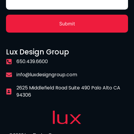
Lux Design Group
650.439.6600
info@luxdesigngroup.com
2625 Middlefield Road Suite 490 Palo Alto CA
94306