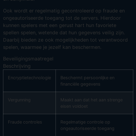
Ook wordt er regelmatig gecontroleerd op fraude en
ongeautoriseerde toegang tot de servers. Hierdoor
kunnen spelers met een gerust hart hun favoriete
spellen spelen, wetende dat hun gegevens veilig zijn.
Daarbij bieden ze ook mogelijkheden tot verantwoord
spelen, waarmee je jezelf kan beschermen.
Beveiligingsmaatregel
Beschrijving
Encryptietechnologie
Beschermt persoonlijke en
financiële gegevens
Vergunning
Maakt aan dat het aan strenge
eisen voldoet
Fraude controles
Regelmatige controle op
ongeautoriseerde toegang