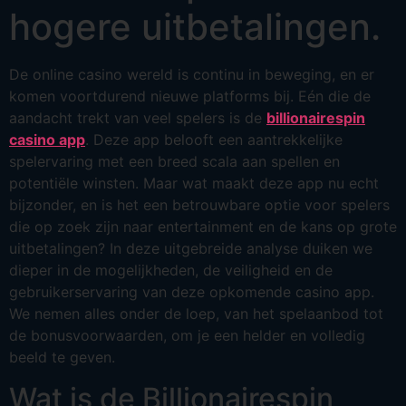
hogere uitbetalingen.
De online casino wereld is continu in beweging, en er
komen voortdurend nieuwe platforms bij. Eén die de
aandacht trekt van veel spelers is de
billionairespin
casino app
. Deze app belooft een aantrekkelijke
spelervaring met een breed scala aan spellen en
potentiële winsten. Maar wat maakt deze app nu echt
bijzonder, en is het een betrouwbare optie voor spelers
die op zoek zijn naar entertainment en de kans op grote
uitbetalingen? In deze uitgebreide analyse duiken we
dieper in de mogelijkheden, de veiligheid en de
gebruikerservaring van deze opkomende casino app.
We nemen alles onder de loep, van het spelaanbod tot
de bonusvoorwaarden, om je een helder en volledig
beeld te geven.
Wat is de Billionairespin