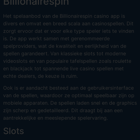
Billionairespin
Het spelaanbod van de Billionairespin casino app is
divers en omvat een breed scala aan casinospellen. Dit
zorgt ervoor dat er voor elke type speler iets te vinden
is. De app werkt samen met gerenommeerde
spelproviders, wat de kwaliteit en eerlijkheid van de
spellen garandeert. Van klassieke slots tot moderne
videoslots en van populaire tafelspellen zoals roulette
en blackjack tot spannende live casino spellen met
echte dealers, de keuze is ruim.
Ook is er aandacht besteed aan de gebruikersinterface
van de spellen, waardoor ze optimaal speelbaar zijn op
mobiele apparaten. De spellen laden snel en de graphics
zijn scherp en gedetailleerd. Dit draagt bij aan een
aantrekkelijke en meeslepende spelervaring.
Slots