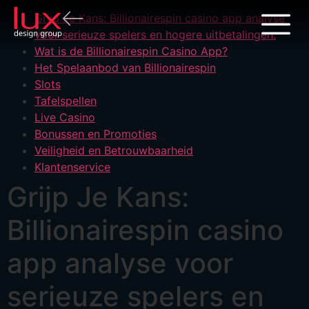
Grijp Je Kans: Billionairespin casino app analyse
voor serieuze spelers en hogere uitbetalingen.
Wat is de Billionairespin Casino App?
Het Spelaanbod van Billionairespin
Slots
Tafelspellen
Live Casino
Bonussen en Promoties
Veiligheid en Betrouwbaarheid
Klantenservice
Grijp Je Kans:
Billionairespin casino
app analyse voor
serieuze spelers en