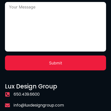
Lux Design Group
650.439.6600
info@luxdesigngroup.com