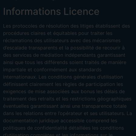
Informations Licence
Les protocoles de résolution des litiges établissent des
procédures claires et équitables pour traiter les
réclamations des utilisateurs avec des mécanismes
d’escalade transparents et la possibilité de recourir à
des services de médiation indépendants garantissant
ainsi que tous les différends soient traités de manière
impartiale et conformément aux standards
internationaux. Les conditions générales d’utilisation
définissent clairement les règles de participation les
exigences de mise associées aux bonus les délais de
traitement des retraits et les restrictions géographiques
éventuelles garantissant ainsi une transparence totale
dans les relations entre l’opérateur et ses utilisateurs. La
documentation juridique accessible comprend les
politiques de confidentialité détaillées les conditions
d’utilisation complètes et les informations sur le