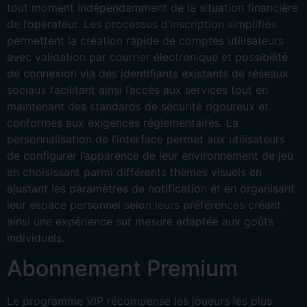
tout moment indépendamment de la situation financière
de l’opérateur. Les processus d’inscription simplifiés
permettent la création rapide de comptes utilisateurs
avec validation par courrier électronique et possibilité
de connexion via des identifiants existants de réseaux
sociaux facilitant ainsi l’accès aux services tout en
maintenant des standards de sécurité rigoureux et
conformes aux exigences réglementaires. La
personnalisation de l’interface permet aux utilisateurs
de configurer l’apparence de leur environnement de jeu
en choisissant parmi différents thèmes visuels en
ajustant les paramètres de notification et en organisant
leur espace personnel selon leurs préférences créant
ainsi une expérience sur mesure adaptée aux goûts
individuels.
Abonnement Premium
Le programme VIP récompense les joueurs les plus