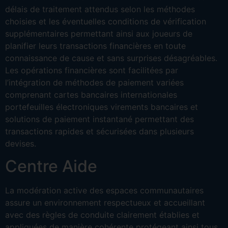
délais de traitement attendus selon les méthodes
choisies et les éventuelles conditions de vérification
supplémentaires permettant ainsi aux joueurs de
planifier leurs transactions financières en toute
connaissance de cause et sans surprises désagréables.
Les opérations financières sont facilitées par
l’intégration de méthodes de paiement variées
comprenant cartes bancaires internationales
portefeuilles électroniques virements bancaires et
solutions de paiement instantané permettant des
transactions rapides et sécurisées dans plusieurs
devises.
Centre Aide
La modération active des espaces communautaires
assure un environnement respectueux et accueillant
avec des règles de conduite clairement établies et
appliquées de manière cohérente protégeant ainsi tous