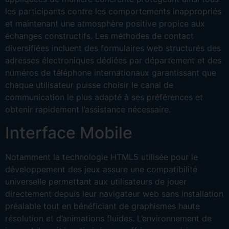
les participants contre les comportements inappropriés
et maintenant une atmosphère positive propice aux
échanges constructifs. Les méthodes de contact
diversifiées incluent des formulaires web structurés des
adresses électroniques dédiées par département et des
numéros de téléphone internationaux garantissant que
chaque utilisateur puisse choisir le canal de
communication le plus adapté à ses préférences et
obtenir rapidement l’assistance nécessaire.
Interface Mobile
Notamment la technologie HTML5 utilisée pour le
développement des jeux assure une compatibilité
universelle permettant aux utilisateurs de jouer
directement depuis leur navigateur web sans installation
préalable tout en bénéficiant de graphismes haute
résolution et d’animations fluides. L’environnement de