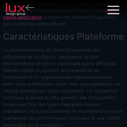
L’évaluation détaillée examine tous les composants et
services du système de casino en ligne. Le site
betify
casino application
propose une disposition ajustable
pour toutes les tailles d’écran.
Caractéristiques Plateforme
La personnalisation de l’interface permet aux
utilisateurs de configurer l’apparence de leur
environnement de jeu en choisissant parmi différents
thèmes visuels en ajustant les paramètres de
notification et en organisant leur espace personnel
selon leurs préférences créant ainsi une expérience sur
mesure adaptée aux goûts individuels. La conception
technique avancée du site garantit une compatibilité
totale avec tous les types d’appareils incluant
ordinateurs de bureau tablettes et smartphones tout en
maintenant des performances optimales et une fluidité
exemplaire de la navigation.