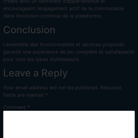
créant ainsi un sentiment d’appartenance et
encourageant l’engagement actif de la communauté
dans l’évolution continue de la plateforme.
Conclusion
L’ensemble des fonctionnalités et services proposés
garantit une expérience de jeu complète et satisfaisante
pour tous les types d’utilisateurs.
Leave a Reply
Your email address will not be published.
Required
fields are marked
*
Comment
*