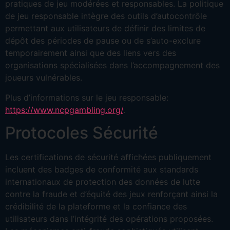
pratiques de jeu modérées et responsables. La politique
de jeu responsable intègre des outils d’autocontrôle
permettant aux utilisateurs de définir des limites de
dépôt des périodes de pause ou de s’auto-exclure
temporairement ainsi que des liens vers des
organisations spécialisées dans l’accompagnement des
joueurs vulnérables.
Plus d’informations sur le jeu responsable:
https://www.ncpgambling.org/
.
Protocoles Sécurité
Les certifications de sécurité affichées publiquement
incluent des badges de conformité aux standards
internationaux de protection des données de lutte
contre la fraude et d’équité des jeux renforçant ainsi la
crédibilité de la plateforme et la confiance des
utilisateurs dans l’intégrité des opérations proposées.