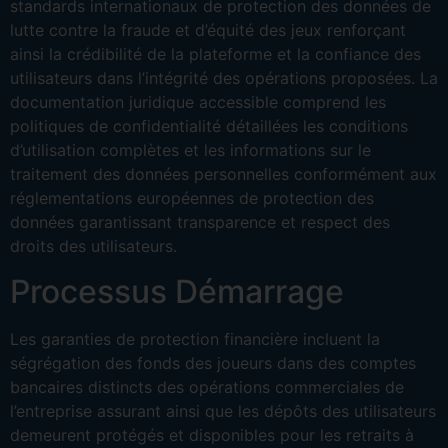
standards internationaux de protection des données de
lutte contre la fraude et d’équité des jeux renforçant
ainsi la crédibilité de la plateforme et la confiance des
utilisateurs dans l’intégrité des opérations proposées. La
documentation juridique accessible comprend les
politiques de confidentialité détaillées les conditions
d’utilisation complètes et les informations sur le
traitement des données personnelles conformément aux
réglementations européennes de protection des
données garantissant transparence et respect des
droits des utilisateurs.
Processus Démarrage
Les garanties de protection financière incluent la
ségrégation des fonds des joueurs dans des comptes
bancaires distincts des opérations commerciales de
l’entreprise assurant ainsi que les dépôts des utilisateurs
demeurent protégés et disponibles pour les retraits à