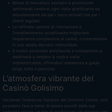
Bonus di benvenuto esclusivi e promozioni
settimanali rendono ogni visita gratificante ed
entusiasmante sia per i nuovi arrivati che per i
clienti regolari.
Le raffinate opzioni di ristorazione e
l’intrattenimento accattivante migliorano
l’esperienza complessiva al casinò, convertendola
in una serata davvero memorabile.
Il nostro personale amichevole e competente si
dedicherà a rendere la vostra visita
indimenticabile, offrendovi assistenza e guida
lungo tutto il percorso.
L’atmosfera vibrante del
Casinò Golisimo
Varcando l’maestoso ingresso del Golisimo Casino, non
possiamo fare a meno di essere avvolti dalla sua
ambiente vivace, un mix di eccitazione ed eleganza che