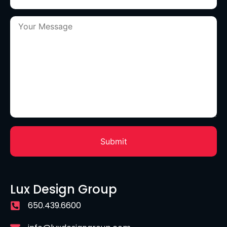
Lux Design Group
650.439.6600