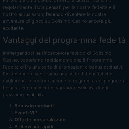
Partecipando a queste offerte esclusive, veniamo
regolarmente ricompensati per la nostra fedeltà e il
nostro entusiasmo, facendo diventare la nostra
avventura di gioco su Golisimo Casino ancora più
eccitante.
Vantaggi del programma fedeltà
Immergendoci nell’incantevole mondo di Golisimo
Casino, scopriamo rapidamente che il Programma
Fedeltà offre una serie di promozioni e bonus esclusivi.
Partecipando, scopriamo una serie di benefici che
migliorano la nostra esperienza di gioco e ci spingono a
tornare. Ecco alcuni dei vantaggi esclusivi di cui
possiamo usufruire:
Bonus in contanti
Eventi VIP
Offerte personalizzate
Prelievi più rapidi