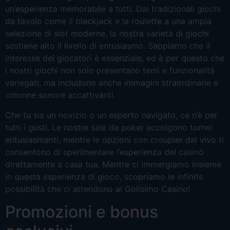
un’esperienza memorabile a tutti. Dai tradizionali giochi
da tavolo come il blackjack e la roulette a una ampia
selezione di slot moderne, la nostra varietà di giochi
sostiene alto il livello di entusiasmo. Sappiamo che il
interesse dei giocatori è essenziale, ed è per questo che
i nostri giochi non solo presentano temi e funzionalità
variegati, ma includono anche immagini straordinarie e
colonne sonore accattivanti.
Che tu sia un novizio o un esperto navigato, ce n’è per
tutti i gusti. Le nostre sale da poker accolgono tornei
entusiasmanti, mentre le opzioni con croupier dal vivo ti
consentono di sperimentare l’esperienza del casinò
direttamente a casa tua. Mentre ci immergiamo insieme
in questa esperienza di gioco, scopriamo le infinite
possibilità che ci attendono al Golisimo Casino!
Promozioni e bonus