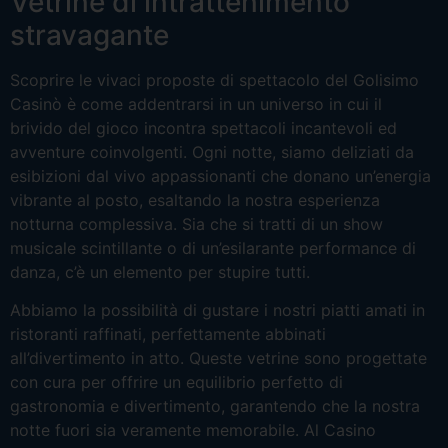
Vetrine di intrattenimento
stravagante
Scoprire le vivaci proposte di spettacolo del Golisimo
Casinò è come addentrarsi in un universo in cui il
brivido del gioco incontra spettacoli incantevoli ed
avventure coinvolgenti. Ogni notte, siamo deliziati da
esibizioni dal vivo appassionanti che donano un’energia
vibrante al posto, esaltando la nostra esperienza
notturna complessiva. Sia che si tratti di un show
musicale scintillante o di un’esilarante performance di
danza, c’è un elemento per stupire tutti.
Abbiamo la possibilità di gustare i nostri piatti amati in
ristoranti raffinati, perfettamente abbinati
all’divertimento in atto. Queste vetrine sono progettate
con cura per offrire un equilibrio perfetto di
gastronomia e divertimento, garantendo che la nostra
notte fuori sia veramente memorabile. Al Casino