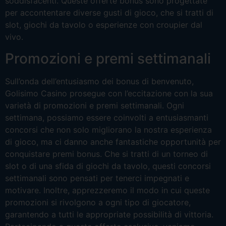
soddisfacenti. Queste offerte bonus sono progettate
per accontentare diverse gusti di gioco, che si tratti di
slot, giochi da tavolo o esperienze con croupier dal
vivo.
Promozioni e premi settimanali
Sull’onda dell’entusiasmo dei bonus di benvenuto,
Golisimo Casino prosegue con l’eccitazione con la sua
varietà di promozioni e premi settimanali. Ogni
settimana, possiamo essere coinvolti a entusiasmanti
concorsi che non solo migliorano la nostra esperienza
di gioco, ma ci danno anche fantastiche opportunità per
conquistare premi bonus. Che si tratti di un torneo di
slot o di una sfida di giochi da tavolo, questi concorsi
settimanali sono pensati per tenerci impegnati e
motivare. Inoltre, apprezzeremo il modo in cui queste
promozioni si rivolgono a ogni tipo di giocatore,
garantendo a tutti le appropriate possibilità di vittoria.