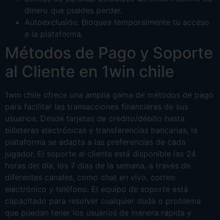
dinero que puedes perder.
Autoexclusión: Bloquea temporalmente tu acceso
a la plataforma.
Métodos de Pago y Soporte
al Cliente en 1win chile
1win chile ofrece una amplia gama de métodos de pago
para facilitar las transacciones financieras de sus
usuarios. Desde tarjetas de crédito/débito hasta
billeteras electrónicas y transferencias bancarias, la
plataforma se adapta a las preferencias de cada
jugador. El soporte al cliente está disponible las 24
horas del día, los 7 días de la semana, a través de
diferentes canales, como chat en vivo, correo
electrónico y teléfono. El equipo de soporte está
capacitado para resolver cualquier duda o problema
que puedan tener los usuarios de manera rápida y