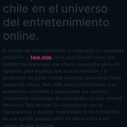
chile en el universo
del entretenimiento
online.
El mundo del entretenimiento en línea está en constante
evolución, y
1win chile
se ha posicionado como una
plataforma destacada que ofrece una amplia gama de
opciones para aquellos que buscan emoción y la
posibilidad de ganar. Desde apuestas deportivas hasta
juegos de casino, 1win chile busca proporcionar una
experiencia completa y segura para sus usuarios,
combinando tecnología de vanguardia con una interfaz
intuitiva y fácil de usar. Su compromiso con la
transparencia y el juego responsable lo ha convertido
en una opción popular entre los aficionados a los
juegos de azar en Chile.