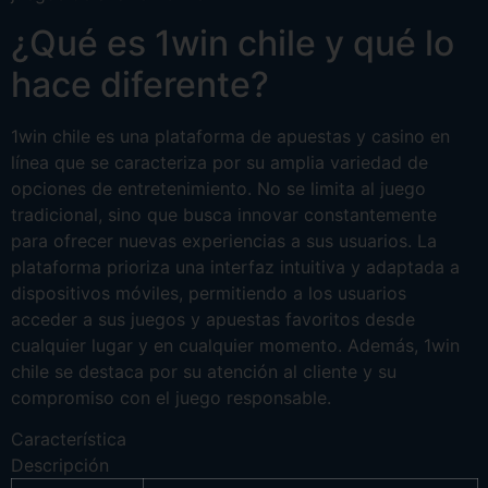
¿Qué es 1win chile y qué lo
hace diferente?
1win chile es una plataforma de apuestas y casino en
línea que se caracteriza por su amplia variedad de
opciones de entretenimiento. No se limita al juego
tradicional, sino que busca innovar constantemente
para ofrecer nuevas experiencias a sus usuarios. La
plataforma prioriza una interfaz intuitiva y adaptada a
dispositivos móviles, permitiendo a los usuarios
acceder a sus juegos y apuestas favoritos desde
cualquier lugar y en cualquier momento. Además, 1win
chile se destaca por su atención al cliente y su
compromiso con el juego responsable.
Característica
Descripción