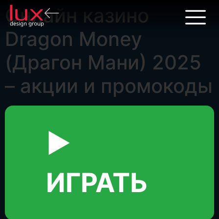
Онлайн казино
Dragon Money
(Драгон Мани) 2025
– акции и промокоды
▶️
ИГРАТЬ