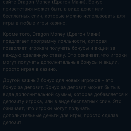
сайте Dragon Money (Драгон Мани). Бонус
приветствия может быть в виде денег или
бесплатных спин, которые можно использовать для
игры в любые игры казино.
Кроме того, Dragon Money (Драгон Мани)
предлагает программу лояльности, которая
позволяет игрокам получать бонусы и акции за
каждую сделанную ставку. Это означает, что игроки
могут получать дополнительные бонусы и акции,
просто играя в казино.
Другой важный бонус для новых игроков – это
бонус за депозит. Бонус за депозит может быть в
виде дополнительной суммы, которая добавляется к
депозиту игрока, или в виде бесплатных спин. Это
означает, что игроки могут получать
дополнительные деньги для игры, просто сделав
депозит.