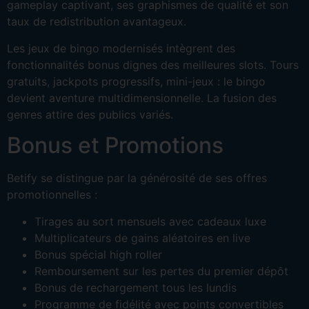
gameplay captivant, ses graphismes de qualité et son
taux de redistribution avantageux.
Les jeux de bingo modernisés intègrent des
fonctionnalités bonus dignes des meilleures slots. Tours
gratuits, jackpots progressifs, mini-jeux : le bingo
devient aventure multidimensionnelle. La fusion des
genres attire des publics variés.
Bonus et Promotions
Betify se distingue par la générosité de ses offres
promotionnelles :
Tirages au sort mensuels avec cadeaux luxe
Multiplicateurs de gains aléatoires en live
Bonus spécial high roller
Remboursement sur les pertes du premier dépôt
Bonus de rechargement tous les lundis
Programme de fidélité avec points convertibles