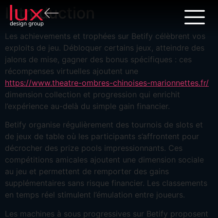
Introduction
Les achievements et trophées sur Betify célèbrent vos
exploits de jeu. Débloquer certains jeux, atteindre des
jalons de mise, gagner des bonus spécifiques : ces
récompenses virtuelles ajoutent une
https://www.theatre-ombres-chinoises-marionnettes.fr/
dimension collection et progression qui enrichit
l’expérience au-delà du simple gain financier.
Betify organise régulièrement des tournois de slots et
de jeux de table où les participants s’affrontent pour
décrocher des prize pools impressionnants. Ces
compétitions amicales ajoutent une dimension sociale
au jeu et permettent de remporter des gains
supplémentaires sans risque financier. Les classements
en temps réel stimulent l’émulation entre joueurs.
Les machines à sous progressives sur Betify proposent