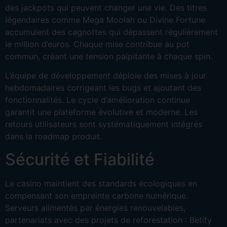
des jackpots qui peuvent changer une vie. Des titres
légendaires comme Mega Moolah ou Divine Fortune
accumulent des cagnottes qui dépassent régulièrement
le million d’euros. Chaque mise contribue au pot
commun, créant une tension palpitante à chaque spin.
L’équipe de développement déploie des mises à jour
hebdomadaires corrigeant les bugs et ajoutant des
fonctionnalités. Le cycle d’amélioration continue
garantit une plateforme évolutive et moderne. Les
retours utilisateurs sont systématiquement intégrés
dans la roadmap produit.
Sécurité et Fiabilité
Le casino maintient des standards écologiques en
compensant son empreinte carbone numérique.
Serveurs alimentés par énergies renouvelables,
partenariats avec des projets de reforestation : Betify