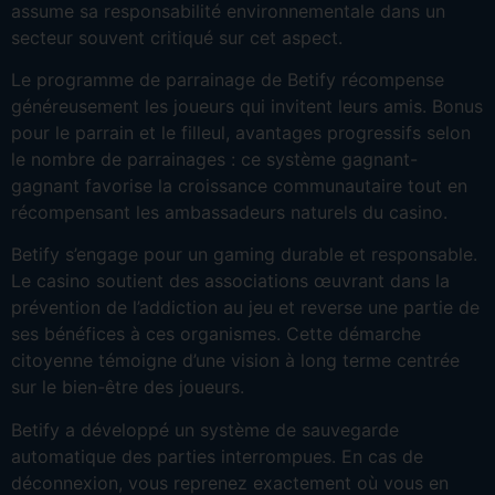
assume sa responsabilité environnementale dans un
secteur souvent critiqué sur cet aspect.
Le programme de parrainage de Betify récompense
généreusement les joueurs qui invitent leurs amis. Bonus
pour le parrain et le filleul, avantages progressifs selon
le nombre de parrainages : ce système gagnant-
gagnant favorise la croissance communautaire tout en
récompensant les ambassadeurs naturels du casino.
Betify s’engage pour un gaming durable et responsable.
Le casino soutient des associations œuvrant dans la
prévention de l’addiction au jeu et reverse une partie de
ses bénéfices à ces organismes. Cette démarche
citoyenne témoigne d’une vision à long terme centrée
sur le bien-être des joueurs.
Betify a développé un système de sauvegarde
automatique des parties interrompues. En cas de
déconnexion, vous reprenez exactement où vous en