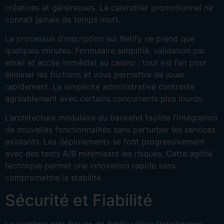
créatives et généreuses. Le calendrier promotionnel ne
connaît jamais de temps mort.
Le processus d’inscription sur Betify ne prend que
quelques minutes. Formulaire simplifié, validation par
email et accès immédiat au casino : tout est fait pour
éliminer les frictions et vous permettre de jouer
rapidement. La simplicité administrative contraste
agréablement avec certains concurrents plus lourds.
L’architecture modulaire du backend facilite l’intégration
de nouvelles fonctionnalités sans perturber les services
existants. Les déploiements se font progressivement
avec des tests A/B minimisant les risques. Cette agilité
technique permet une innovation rapide sans
compromettre la stabilité.
Sécurité et Fiabilité
Le système anti-fraude de Betify utilise l’intelligence