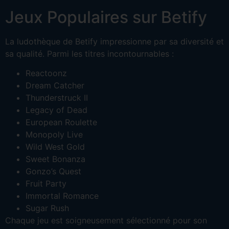
Jeux Populaires sur Betify
La ludothèque de Betify impressionne par sa diversité et
sa qualité. Parmi les titres incontournables :
Reactoonz
Dream Catcher
Thunderstruck II
Legacy of Dead
European Roulette
Monopoly Live
Wild West Gold
Sweet Bonanza
Gonzo’s Quest
Fruit Party
Immortal Romance
Sugar Rush
Chaque jeu est soigneusement sélectionné pour son