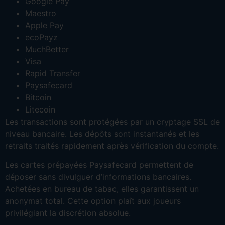
Google Pay
Maestro
Apple Pay
ecoPayz
MuchBetter
Visa
Rapid Transfer
Paysafecard
Bitcoin
Litecoin
Les transactions sont protégées par un cryptage SSL de
niveau bancaire. Les dépôts sont instantanés et les
retraits traités rapidement après vérification du compte.
Les cartes prépayées Paysafecard permettent de
déposer sans divulguer d’informations bancaires.
Achetées en bureau de tabac, elles garantissent un
anonymat total. Cette option plaît aux joueurs
privilégiant la discrétion absolue.