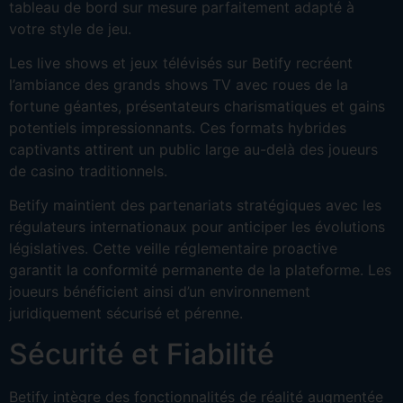
tableau de bord sur mesure parfaitement adapté à
votre style de jeu.
Les live shows et jeux télévisés sur Betify recréent
l’ambiance des grands shows TV avec roues de la
fortune géantes, présentateurs charismatiques et gains
potentiels impressionnants. Ces formats hybrides
captivants attirent un public large au-delà des joueurs
de casino traditionnels.
Betify maintient des partenariats stratégiques avec les
régulateurs internationaux pour anticiper les évolutions
législatives. Cette veille réglementaire proactive
garantit la conformité permanente de la plateforme. Les
joueurs bénéficient ainsi d’un environnement
juridiquement sécurisé et pérenne.
Sécurité et Fiabilité
Betify intègre des fonctionnalités de réalité augmentée